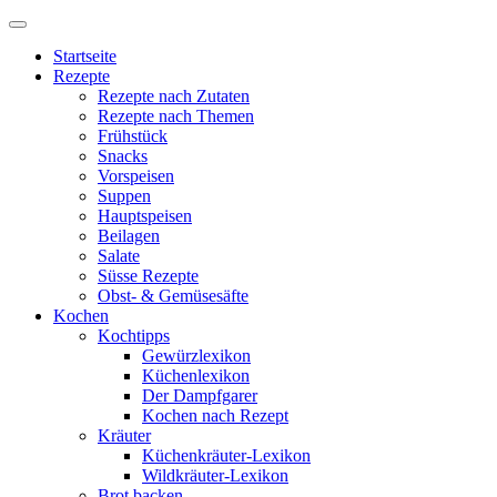
Startseite
Rezepte
Rezepte nach Zutaten
Rezepte nach Themen
Frühstück
Snacks
Vorspeisen
Suppen
Hauptspeisen
Beilagen
Salate
Süsse Rezepte
Obst- & Gemüsesäfte
Kochen
Kochtipps
Gewürzlexikon
Küchenlexikon
Der Dampfgarer
Kochen nach Rezept
Kräuter
Küchenkräuter-Lexikon
Wildkräuter-Lexikon
Brot backen