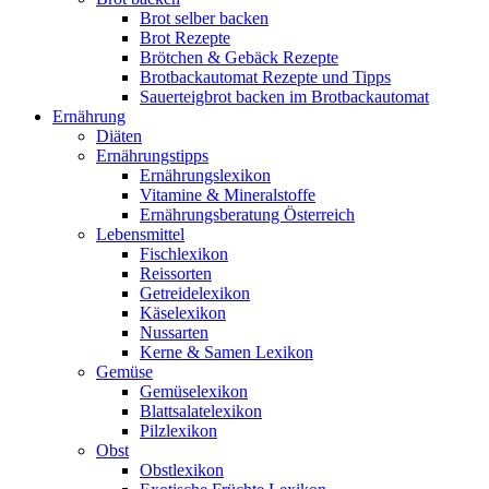
Brot selber backen
Brot Rezepte
Brötchen & Gebäck Rezepte
Brotbackautomat Rezepte und Tipps
Sauerteigbrot backen im Brotbackautomat
Ernährung
Diäten
Ernährungstipps
Ernährungslexikon
Vitamine & Mineralstoffe
Ernährungsberatung Österreich
Lebensmittel
Fischlexikon
Reissorten
Getreidelexikon
Käselexikon
Nussarten
Kerne & Samen Lexikon
Gemüse
Gemüselexikon
Blattsalatelexikon
Pilzlexikon
Obst
Obstlexikon