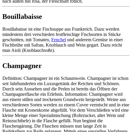
nach außen hin rosa, der Fleischsaft rötlich.
Bouillabaisse
Bouillabaisse ist eine Fischsuppe aus Frankreich. Dazu werden
mindestens drei verschieden festfleischige Fischsorten in Stücke
geschnitten, mit Tomaten,
Fenchel
und anderem Gemüse in einer
Fischbrühe mit Safran, Knoblauch und Wein gegart. Dazu reicht
man Aioli (Knoblauchsoße).
Champagner
Definition: Champagner ist ein Schaumwein. Champagner ist schon
seit Jahrhunderten ein Luxusgetränk der Reichen und Schönen.
Durch sein Aussehen und die Perlen ist bereits das Öffnen der
Champagnerflasche ein Erlebnis. Information: Champagner wird
aus einem stillen und trockenem Grundwein hergestellt. Weine aus
verschiedenen Sorten werden zu einem Cuvee vermischt und in eine
Flasche mit Kronenkorne abgefüllt. Vor dem Verschließen wird eine
kleine Menge einer Spezialmischung (Rohrzucker, alter Wein und
Reinzuchthefe) in die Flasche gefüllt. Nun beginnt die
Flaschengärung. Die Flaschen müssen nun lange Zeit in
Reifekellern zur Reife gelangen. Mittels eines speziellen Verfahrens