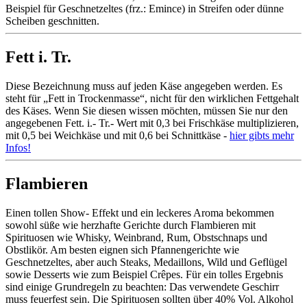
Beispiel für Geschnetzeltes (frz.: Emince) in Streifen oder dünne
Scheiben geschnitten.
Fett i. Tr.
Diese Bezeichnung muss auf jeden Käse angegeben werden. Es
steht für „Fett in Trockenmasse“, nicht für den wirklichen Fettgehalt
des Käses. Wenn Sie diesen wissen möchten, müssen Sie nur den
angegebenen Fett. i.- Tr.- Wert mit 0,3 bei Frischkäse multiplizieren,
mit 0,5 bei Weichkäse und mit 0,6 bei Schnittkäse -
hier gibts mehr
Infos!
Flambieren
Einen tollen Show- Effekt und ein leckeres Aroma bekommen
sowohl süße wie herzhafte Gerichte durch Flambieren mit
Spirituosen wie Whisky, Weinbrand, Rum, Obstschnaps und
Obstlikör. Am besten eignen sich Pfannengerichte wie
Geschnetzeltes, aber auch Steaks, Medaillons, Wild und Geflügel
sowie Desserts wie zum Beispiel Crêpes. Für ein tolles Ergebnis
sind einige Grundregeln zu beachten: Das verwendete Geschirr
muss feuerfest sein. Die Spirituosen sollten über 40% Vol. Alkohol