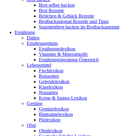
Brot selber backen
Brot Rezepte
Brötchen & Gebäck Rezepte
Brotbackautomat Rezepte und Tipps
Sauerteigbrot backen im Brotbackautomat
Ernährung
Diäten
Ernährungstipps
Ernährungslexikon
Vitamine & Mineralstoffe
Ernährungsberatung Österreich
Lebensmittel
Fischlexikon
Reissorten
Getreidelexikon
Käselexikon
Nussarten
Kerne & Samen Lexikon
Gemüse
Gemüselexikon
Blattsalatelexikon
Pilzlexikon
Obst
Obstlexikon