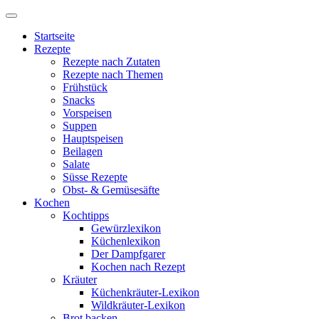
Startseite
Rezepte
Rezepte nach Zutaten
Rezepte nach Themen
Frühstück
Snacks
Vorspeisen
Suppen
Hauptspeisen
Beilagen
Salate
Süsse Rezepte
Obst- & Gemüsesäfte
Kochen
Kochtipps
Gewürzlexikon
Küchenlexikon
Der Dampfgarer
Kochen nach Rezept
Kräuter
Küchenkräuter-Lexikon
Wildkräuter-Lexikon
Brot backen