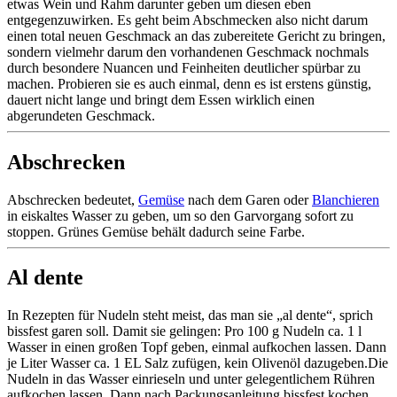
etwas Wein und Rahm darunter geben um diesen eben
entgegenzuwirken. Es geht beim Abschmecken also nicht darum
einen total neuen Geschmack an das zubereitete Gericht zu bringen,
sondern vielmehr darum den vorhandenen Geschmack nochmals
durch besondere Nuancen und Feinheiten deutlicher spürbar zu
machen. Probieren sie es auch einmal, denn es ist erstens günstig,
dauert nicht lange und bringt dem Essen wirklich einen
abgerundeten Geschmack.
Abschrecken
Abschrecken bedeutet,
Gemüse
nach dem Garen oder
Blanchieren
in eiskaltes Wasser zu geben, um so den Garvorgang sofort zu
stoppen. Grünes Gemüse behält dadurch seine Farbe.
Al dente
In Rezepten für Nudeln steht meist, das man sie „al dente“, sprich
bissfest garen soll. Damit sie gelingen: Pro 100 g Nudeln ca. 1 l
Wasser in einen großen Topf geben, einmal aufkochen lassen. Dann
je Liter Wasser ca. 1 EL Salz zufügen, kein Olivenöl dazugeben.Die
Nudeln in das Wasser einrieseln und unter gelegentlichem Rühren
aufkochen lassen. Dann nach Packungsanleitung bissfest kochen,