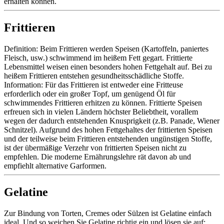
erhalten können.
Frittieren
Definition: Beim Frittieren werden Speisen (Kartoffeln, paniertes
Fleisch, usw.) schwimmend im heißem Fett gegart. Frittierte
Lebensmittel weisen einen besonders hohen Fettgehalt auf. Bei zu
heißem Frittieren entstehen gesundheitsschädliche Stoffe.
Information: Für das Frittieren ist entweder eine Fritteuse
erforderlich oder ein großer Topf, um genügend Öl für
schwimmendes Frittieren erhitzen zu können. Frittierte Speisen
erfreuen sich in vielen Ländern höchster Beliebtheit, vorallem
wegen der dadurch entstehenden Knusprigkeit (z.B. Panade, Wiener
Schnitzel). Aufgrund des hohen Fettgehaltes der frittierten Speisen
und der teilweise beim Frittieren entstehenden ungünstigen Stoffe,
ist der übermäßige Verzehr von frittierten Speisen nicht zu
empfehlen. Die moderne Ernährungslehre rät davon ab und
empfiehlt alternative Garformen.
Gelatine
Zur Bindung von Torten, Cremes oder Sülzen ist Gelatine einfach
ideal. Und so weichen Sie Gelatine richtig ein und lösen sie auf: