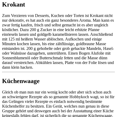
Krokant
Zum Verzieren von Desserts, Kuchen oder Torten ist Krokant nicht
nur dekorativ, es hat auch ein ganz besonderes Aroma. Man kann es
zwar fertig kaufen, frisch und selbst gemacht ist es aber ungleich
köstlicher. Dazu 200 g Zucker in eine leicht erhitzte Pfanne
einrieseln lassen und goldgelb karamellisieren lassen. Anschließend
mit 125 ml heißem Wasser ablöschen. Aufkochen und einige
Minuten kochen lassen, bis eine zähflüssige, goldbraune Masse
entstanden ist. 200 g gehobelte oder grob gehackte Mandeln, Hasel-
oder Walnüsse dazugeben, unterrühren. Einen Bogen Alufolie mit
Sonnenblumenöl oder Butterschmalz fetten und die Masse dünn
darauf verstreichen. Abkühlen lassen, Platte von der Folie lösen und
dann klein hacken.
Küchenwaage
Gleich ob man nun nur ein wenig kocht oder aber sich schon auch
an schwierigere Rezepte als so genannte Hobbykoch wagt, so ist für
das Gelingen vieler Rezepte es einfach notwendig bestimmte
Küchenhelfer zu besitzen. Ein Gerät, welches nun genau in diese
Gruppe gehört und deswegen auch bei der Ausstattung einer Küche
keinesfalls fehlen darf, ist sicherlich die so genannte Küchenwaage.