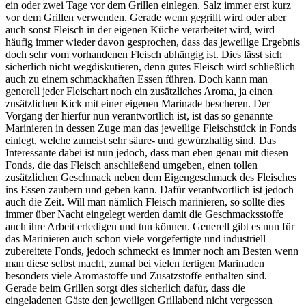
ein oder zwei Tage vor dem Grillen einlegen. Salz immer erst kurz
vor dem Grillen verwenden. Gerade wenn gegrillt wird oder aber
auch sonst Fleisch in der eigenen Küche verarbeitet wird, wird
häufig immer wieder davon gesprochen, dass das jeweilige Ergebnis
doch sehr vom vorhandenen Fleisch abhängig ist. Dies lässt sich
sicherlich nicht wegdiskutieren, denn gutes Fleisch wird schließlich
auch zu einem schmackhaften Essen führen. Doch kann man
generell jeder Fleischart noch ein zusätzliches Aroma, ja einen
zusätzlichen Kick mit einer eigenen Marinade bescheren. Der
Vorgang der hierfür nun verantwortlich ist, ist das so genannte
Marinieren in dessen Zuge man das jeweilige Fleischstück in Fonds
einlegt, welche zumeist sehr säure- und gewürzhaltig sind. Das
Interessante dabei ist nun jedoch, dass man eben genau mit diesen
Fonds, die das Fleisch anschließend umgeben, einen tollen
zusätzlichen Geschmack neben dem Eigengeschmack des Fleisches
ins Essen zaubern und geben kann. Dafür verantwortlich ist jedoch
auch die Zeit. Will man nämlich Fleisch marinieren, so sollte dies
immer über Nacht eingelegt werden damit die Geschmacksstoffe
auch ihre Arbeit erledigen und tun können. Generell gibt es nun für
das Marinieren auch schon viele vorgefertigte und industriell
zubereitete Fonds, jedoch schmeckt es immer noch am Besten wenn
man diese selbst macht, zumal bei vielen fertigen Marinaden
besonders viele Aromastoffe und Zusatzstoffe enthalten sind.
Gerade beim Grillen sorgt dies sicherlich dafür, dass die
eingeladenen Gäste den jeweiligen Grillabend nicht vergessen