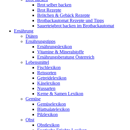
Brot selber backen
Brot Rezepte
Brötchen & Gebäck Rezepte
Brotbackautomat Rezepte und Tipps
Sauerteigbrot backen im Brotbackautomat
Ernährung
Diäten
Ernährungstipps
Ernährungslexikon
Vitamine & Mineralstoffe
Ernährungsberatung Österreich
Lebensmittel
Fischlexikon
Reissorten
Getreidelexikon
Käselexikon
Nussarten
Kerne & Samen Lexikon
Gemüse
Gemüselexikon
Blattsalatelexikon
Pilzlexikon
Obst
Obstlexikon