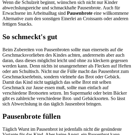
Wenn die Schulzeit beginnt, wünschen sich nicht nur Kinder
abwechslungsreiche und schmackhafte Pausenbrote. Auch für
Erwachsene im Arbeitsalltag sind
Pausenbrote
eine willkommene
Alternative zum den sonstigen Einerlei an Croissants oder anderen
fettigen Snacks.
So schmeckt's gut
Beim Zubereiten von Pausenbroten sollte man einerseits auf die
Geschmacksvorlieben des Kindes achten, andererseits aber auch
daran, dass dieses möglichst leicht und ohne zu kleckern gegessen
werden kann. Denn nichts ist unangenehmer als Flecken auf Heften
oder am Schultisch. Nicht nur die Fülle macht das Pausenbrot zum
Geschmackserlebnis, sondern vielmehr das Brot oder Gebäck.
Damit das Kind nicht tagtäglich das selbe Brot mit selben
Geschmack zur Jause essen muß, sollte man einfach auf
verschiedene Brotsorten setzen. Im Supermarkt oder beim Bäcker
gibt es zahlreiche verschiedene Brot- und Gebäcksorten. So lässt
sich Abwechslung in das täglich Jausenbrot bringen.
Pausenbrote füllen
Täglich Wurst im Pausenbrot ist jedenfalls nicht die gesündeste
Variante für das Kind. Aber keine Angst, ein Pausenbrot kann