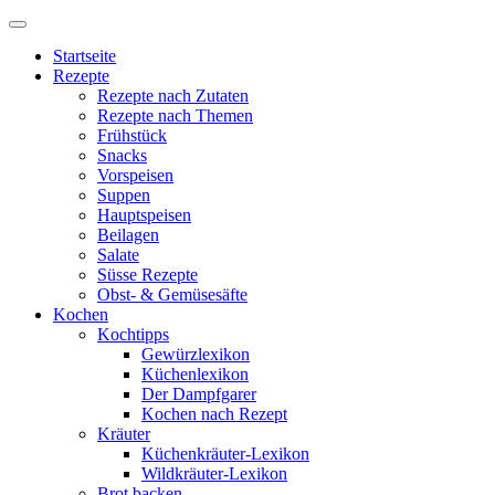
Startseite
Rezepte
Rezepte nach Zutaten
Rezepte nach Themen
Frühstück
Snacks
Vorspeisen
Suppen
Hauptspeisen
Beilagen
Salate
Süsse Rezepte
Obst- & Gemüsesäfte
Kochen
Kochtipps
Gewürzlexikon
Küchenlexikon
Der Dampfgarer
Kochen nach Rezept
Kräuter
Küchenkräuter-Lexikon
Wildkräuter-Lexikon
Brot backen