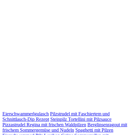
Eierschwammerlgulasch
Pilzstrudel mit Faschiertem und
Schnittlauch-Dip Rezept
Steinpilz Tortellini mit Pilzsauce
Pizzastrudel Regina mit frischen Waldpilzen
Berglinsenragout mit
frischem Sommergemüse und Nudeln
Spaghetti mit Pilzen