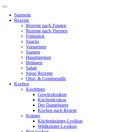
Startseite
Rezepte
Rezepte nach Zutaten
Rezepte nach Themen
Frühstück
Snacks
Vorspeisen
Suppen
Hauptspeisen
Beilagen
Salate
Süsse Rezepte
Obst- & Gemüsesäfte
Kochen
Kochtipps
Gewürzlexikon
Küchenlexikon
Der Dampfgarer
Kochen nach Rezept
Kräuter
Küchenkräuter-Lexikon
Wildkräuter-Lexikon
Brot backen