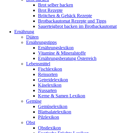
Brot selber backen
Brot Rezepte
Brötchen & Gebäck Rezepte
Brotbackautomat Rezepte und Tipps
Sauerteigbrot backen im Brotbackautomat
Ernährung
Diäten
Ernährungstipps
Ernährungslexikon
Vitamine & Mineralstoffe
Ernährungsberatung Österreich
Lebensmittel
Fischlexikon
Reissorten
Getreidelexikon
Käselexikon
Nussarten
Kerne & Samen Lexikon
Gemüse
Gemüselexikon
Blattsalatelexikon
Pilzlexikon
Obst
Obstlexikon