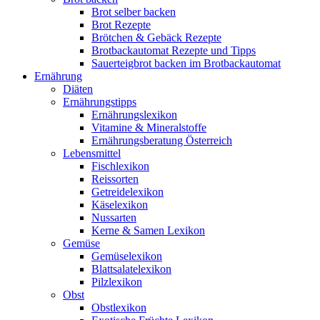
Brot selber backen
Brot Rezepte
Brötchen & Gebäck Rezepte
Brotbackautomat Rezepte und Tipps
Sauerteigbrot backen im Brotbackautomat
Ernährung
Diäten
Ernährungstipps
Ernährungslexikon
Vitamine & Mineralstoffe
Ernährungsberatung Österreich
Lebensmittel
Fischlexikon
Reissorten
Getreidelexikon
Käselexikon
Nussarten
Kerne & Samen Lexikon
Gemüse
Gemüselexikon
Blattsalatelexikon
Pilzlexikon
Obst
Obstlexikon