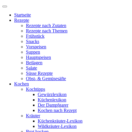
Startseite
Rezepte
Rezepte nach Zutaten
Rezepte nach Themen
Frühstück
Snacks
Vorspeisen
Suppen
Hauptspeisen
Beilagen
Salate
Süsse Rezepte
Obst- & Gemüsesäfte
Kochen
Kochtipps
Gewürzlexikon
Küchenlexikon
Der Dampfgarer
Kochen nach Rezept
Kräuter
Küchenkräuter-Lexikon
Wildkräuter-Lexikon
Brot backen