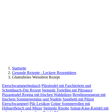
Startseite
Gesunde Rezepte - Leckere Rezeptideen
Glutenfreies Weissbrot Rezept
Eierschwammerlgulasch
Pilzstrudel mit Faschiertem und
Schnittlauch-Dip Rezept
Steinpilz Tortellini mit Pilzsauce
Pizzastrudel Regina mit frischen Waldpilzen
Berglinsenragout mit
frischem Sommergemüse und Nudeln
Spaghetti mit Pilzen
Eierschwammerl
Pilz Lexikon
Grüne Sommerrollen mit
Hühnerfleisch und Minze
Steinpilz Risotto
Spinat-Käse-Knödel mit