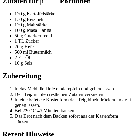
Zutaten für
Portionen
130
g Kartoffelstärke
130
g Reismehl
130
g Maisstärke
100
g Masa Harina
50
g Guarkernmehl
1
TL Zucker
20
g Hefe
500
ml Buttermilch
2
EL Öl
10
g Salz
Zubereitung
In das Mehl die Hefe eindampfeln und gehen lassen.
Den Teig mit den restlichen Zutaten verkneten.
In eine befettete Kastenform den Teig hineindrücken un dgut
gehen lassen.
Bei 220° C 45 Minuten backen.
Das Brot nach dem Backen sofort aus der Kastenform
stürzen.
Rezept Hinweise