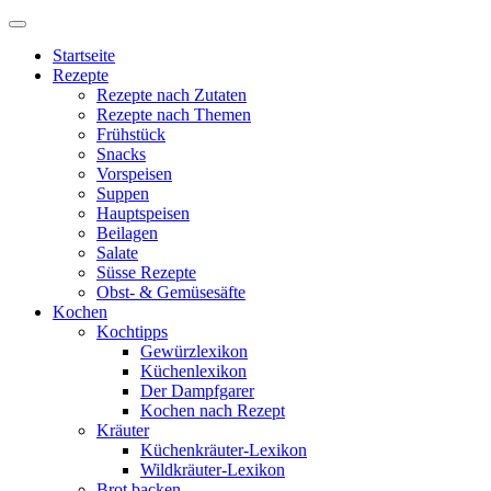
Startseite
Rezepte
Rezepte nach Zutaten
Rezepte nach Themen
Frühstück
Snacks
Vorspeisen
Suppen
Hauptspeisen
Beilagen
Salate
Süsse Rezepte
Obst- & Gemüsesäfte
Kochen
Kochtipps
Gewürzlexikon
Küchenlexikon
Der Dampfgarer
Kochen nach Rezept
Kräuter
Küchenkräuter-Lexikon
Wildkräuter-Lexikon
Brot backen