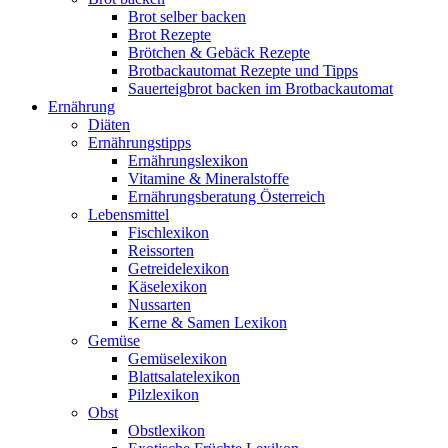
Brot selber backen
Brot Rezepte
Brötchen & Gebäck Rezepte
Brotbackautomat Rezepte und Tipps
Sauerteigbrot backen im Brotbackautomat
Ernährung
Diäten
Ernährungstipps
Ernährungslexikon
Vitamine & Mineralstoffe
Ernährungsberatung Österreich
Lebensmittel
Fischlexikon
Reissorten
Getreidelexikon
Käselexikon
Nussarten
Kerne & Samen Lexikon
Gemüse
Gemüselexikon
Blattsalatelexikon
Pilzlexikon
Obst
Obstlexikon