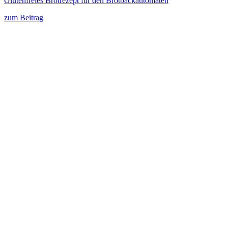
Glutenfreies Brotrezept für den Brotbackautomaten
zum Beitrag