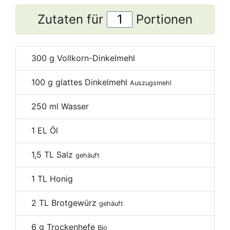
Zutaten für
Portionen
300
g Vollkorn-Dinkelmehl
100
g glattes Dinkelmehl
Auszugsmehl
250
ml Wasser
1
EL Öl
1,5
TL Salz
gehäuft
1
TL Honig
2
TL Brotgewürz
gehäuft
6
g Trockenhefe
Bio