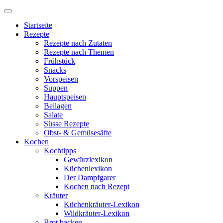
Startseite
Rezepte
Rezepte nach Zutaten
Rezepte nach Themen
Frühstück
Snacks
Vorspeisen
Suppen
Hauptspeisen
Beilagen
Salate
Süsse Rezepte
Obst- & Gemüsesäfte
Kochen
Kochtipps
Gewürzlexikon
Küchenlexikon
Der Dampfgarer
Kochen nach Rezept
Kräuter
Küchenkräuter-Lexikon
Wildkräuter-Lexikon
Brot backen