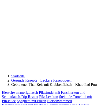
Startseite
Gesunde Rezepte - Leckere Rezeptideen
Gebratener Thai-Reis mit Krabbenfleisch - Khao Pad Puu
Eierschwammerlgulasch
Pilzstrudel mit Faschiertem und
Schnittlauch-Dip Rezept
Pilz Lexikon
Steinpilz Tortellini mit
Pilzsauce
Spaghetti mit Pilzen
Eierschwammerl