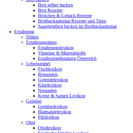
Brot selber backen
Brot Rezepte
Brötchen & Gebäck Rezepte
Brotbackautomat Rezepte und Tipps
Sauerteigbrot backen im Brotbackautomat
Ernährung
Diäten
Ernährungstipps
Ernährungslexikon
Vitamine & Mineralstoffe
Ernährungsberatung Österreich
Lebensmittel
Fischlexikon
Reissorten
Getreidelexikon
Käselexikon
Nussarten
Kerne & Samen Lexikon
Gemüse
Gemüselexikon
Blattsalatelexikon
Pilzlexikon
Obst
Obstlexikon