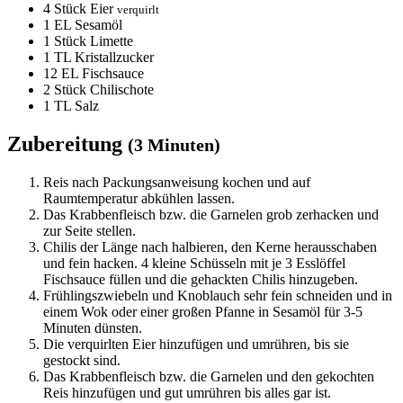
4
Stück Eier
verquirlt
1
EL Sesamöl
1
Stück Limette
1
TL Kristallzucker
12
EL Fischsauce
2
Stück Chilischote
1
TL Salz
Zubereitung
(3 Minuten)
Reis nach Packungsanweisung kochen und auf
Raumtemperatur abkühlen lassen.
Das Krabbenfleisch bzw. die Garnelen grob zerhacken und
zur Seite stellen.
Chilis der Länge nach halbieren, den Kerne herausschaben
und fein hacken. 4 kleine Schüsseln mit je 3 Esslöffel
Fischsauce füllen und die gehackten Chilis hinzugeben.
Frühlingszwiebeln und Knoblauch sehr fein schneiden und in
einem Wok oder einer großen Pfanne in Sesamöl für 3-5
Minuten dünsten.
Die verquirlten Eier hinzufügen und umrühren, bis sie
gestockt sind.
Das Krabbenfleisch bzw. die Garnelen und den gekochten
Reis hinzufügen und gut umrühren bis alles gar ist.