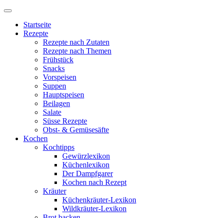
Startseite
Rezepte
Rezepte nach Zutaten
Rezepte nach Themen
Frühstück
Snacks
Vorspeisen
Suppen
Hauptspeisen
Beilagen
Salate
Süsse Rezepte
Obst- & Gemüsesäfte
Kochen
Kochtipps
Gewürzlexikon
Küchenlexikon
Der Dampfgarer
Kochen nach Rezept
Kräuter
Küchenkräuter-Lexikon
Wildkräuter-Lexikon
Brot backen