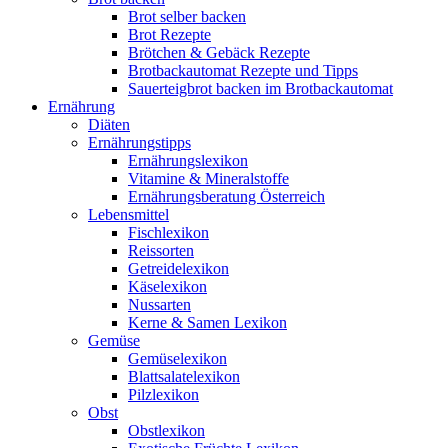
Brot selber backen
Brot Rezepte
Brötchen & Gebäck Rezepte
Brotbackautomat Rezepte und Tipps
Sauerteigbrot backen im Brotbackautomat
Ernährung
Diäten
Ernährungstipps
Ernährungslexikon
Vitamine & Mineralstoffe
Ernährungsberatung Österreich
Lebensmittel
Fischlexikon
Reissorten
Getreidelexikon
Käselexikon
Nussarten
Kerne & Samen Lexikon
Gemüse
Gemüselexikon
Blattsalatelexikon
Pilzlexikon
Obst
Obstlexikon