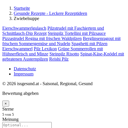
Startseite
Gesunde Rezepte - Leckere Rezeptideen
Zwiebelsuppe
Eierschwammerlgulasch
Pilzstrudel mit Faschiertem und
Schnittlauch-Dip Rezept
Steinpilz Tortellini mit Pilzsauce
Pizzastrudel Regina mit frischen Waldpilzen
Berglinsenragout mit
frischem Sommergemüse und Nudeln
Spaghetti mit Pilzen
Eierschwammerl
Pilz Lexikon
Grüne Sommerrollen mit
Hühnerfleisch und Minze
Steinpilz Risotto
Spinat-Käse-Knödel mit
gebratenen Austernpilzen
Reishi Pilz
Datenschutz
Impressum
© 2026 issgesund.at - Saisonal, Regional, Gesund
Bewertung abgeben
×
Sterne
5
von 5
Meinung