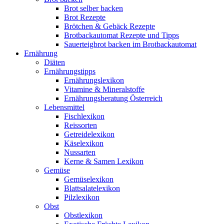
Brot selber backen
Brot Rezepte
Brötchen & Gebäck Rezepte
Brotbackautomat Rezepte und Tipps
Sauerteigbrot backen im Brotbackautomat
Ernährung
Diäten
Ernährungstipps
Ernährungslexikon
Vitamine & Mineralstoffe
Ernährungsberatung Österreich
Lebensmittel
Fischlexikon
Reissorten
Getreidelexikon
Käselexikon
Nussarten
Kerne & Samen Lexikon
Gemüse
Gemüselexikon
Blattsalatelexikon
Pilzlexikon
Obst
Obstlexikon