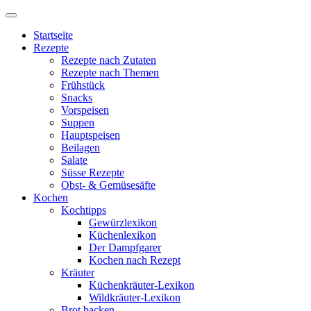
Startseite
Rezepte
Rezepte nach Zutaten
Rezepte nach Themen
Frühstück
Snacks
Vorspeisen
Suppen
Hauptspeisen
Beilagen
Salate
Süsse Rezepte
Obst- & Gemüsesäfte
Kochen
Kochtipps
Gewürzlexikon
Küchenlexikon
Der Dampfgarer
Kochen nach Rezept
Kräuter
Küchenkräuter-Lexikon
Wildkräuter-Lexikon
Brot backen