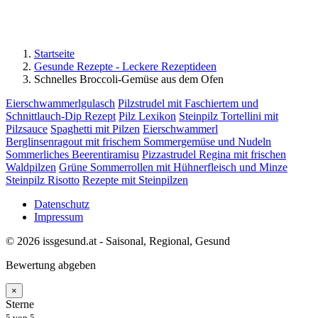
Startseite
Gesunde Rezepte - Leckere Rezeptideen
Schnelles Broccoli-Gemüse aus dem Ofen
Eierschwammerlgulasch
Pilzstrudel mit Faschiertem und
Schnittlauch-Dip Rezept
Pilz Lexikon
Steinpilz Tortellini mit
Pilzsauce
Spaghetti mit Pilzen
Eierschwammerl
Berglinsenragout mit frischem Sommergemüse und Nudeln
Sommerliches Beerentiramisu
Pizzastrudel Regina mit frischen
Waldpilzen
Grüne Sommerrollen mit Hühnerfleisch und Minze
Steinpilz Risotto
Rezepte mit Steinpilzen
Datenschutz
Impressum
© 2026 issgesund.at - Saisonal, Regional, Gesund
Bewertung abgeben
×
Sterne
5
von 5