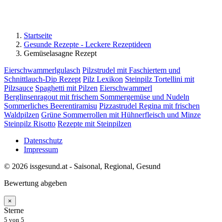
Startseite
Gesunde Rezepte - Leckere Rezeptideen
Gemüselasagne Rezept
Eierschwammerlgulasch
Pilzstrudel mit Faschiertem und
Schnittlauch-Dip Rezept
Pilz Lexikon
Steinpilz Tortellini mit
Pilzsauce
Spaghetti mit Pilzen
Eierschwammerl
Berglinsenragout mit frischem Sommergemüse und Nudeln
Sommerliches Beerentiramisu
Pizzastrudel Regina mit frischen
Waldpilzen
Grüne Sommerrollen mit Hühnerfleisch und Minze
Steinpilz Risotto
Rezepte mit Steinpilzen
Datenschutz
Impressum
© 2026 issgesund.at - Saisonal, Regional, Gesund
Bewertung abgeben
×
Sterne
5
von 5