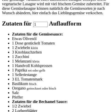
vegetarische Lasagne wird mit viel frischem Gemüse zubereitet. Für
diese Gemüselasagne können natürlich die Gemüsesorten je nach
Wunsch abändern, hier einfach das Lieblingsgemüse verkochen.
Zutaten für
Auflaufform
Zutaten für die Gemüsesauce:
Etwas Olivenöl
1
Dose gestückelt Tomaten
1
Zwiebeln
klein
3
Knoblauchzehen
1
Zucchini
1
Melanzani
klein
1
Handvoll Kohlsprossen
1
Paprika
rot oder gelb
1
Selleriestange
3
EL Tomatenmark
Basilikum
frisch
Oregano
getrocknet oder frisch
Salz
Pfeffer
Zutaten für die Bechamel Sauce:
1/2
Zwiebel
2
Lorbeerblätter