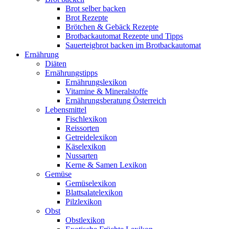
Brot selber backen
Brot Rezepte
Brötchen & Gebäck Rezepte
Brotbackautomat Rezepte und Tipps
Sauerteigbrot backen im Brotbackautomat
Ernährung
Diäten
Ernährungstipps
Ernährungslexikon
Vitamine & Mineralstoffe
Ernährungsberatung Österreich
Lebensmittel
Fischlexikon
Reissorten
Getreidelexikon
Käselexikon
Nussarten
Kerne & Samen Lexikon
Gemüse
Gemüselexikon
Blattsalatelexikon
Pilzlexikon
Obst
Obstlexikon