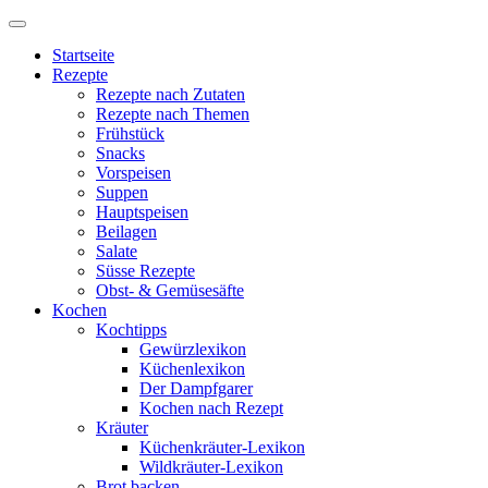
Startseite
Rezepte
Rezepte nach Zutaten
Rezepte nach Themen
Frühstück
Snacks
Vorspeisen
Suppen
Hauptspeisen
Beilagen
Salate
Süsse Rezepte
Obst- & Gemüsesäfte
Kochen
Kochtipps
Gewürzlexikon
Küchenlexikon
Der Dampfgarer
Kochen nach Rezept
Kräuter
Küchenkräuter-Lexikon
Wildkräuter-Lexikon
Brot backen