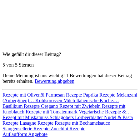
Wie gefällt dir dieser Beitrag?
5 von 5 Sternen
Deine Meinung ist uns wichtig!
1
Bewertungen hat dieser Beitrag
bereits erhalten.
Bewertung abgeben
Rezepte mit Olivenöl
Parmesan Rezepte
Paprika Rezepte
Melanzani
(Auberginen)…
Kohlsprossen
Milch
Italienische Küche:…
Basilikum Rezepte
Oregano
Rezept mit Zwiebeln
Rezepte mit
Knoblauch
Rezepte mit Tomatenmark
Vegetarische Rezepte &…
Rezept mit Muskatnuss
Schlagobers
Lorbeerblätter
Nudel & Pasta
Rezepte
Lasagne Rezepte
Rezepte mit Bechamelsauce
Stangensellerie Rezepte
Zucchini Rezepte
Auflaufform Angebote