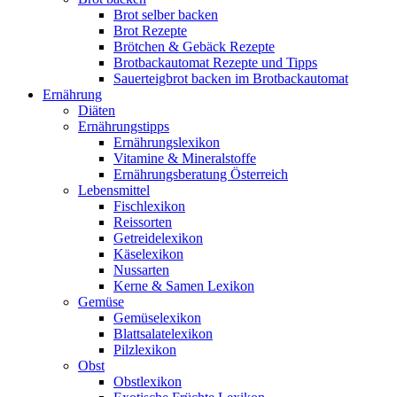
Brot selber backen
Brot Rezepte
Brötchen & Gebäck Rezepte
Brotbackautomat Rezepte und Tipps
Sauerteigbrot backen im Brotbackautomat
Ernährung
Diäten
Ernährungstipps
Ernährungslexikon
Vitamine & Mineralstoffe
Ernährungsberatung Österreich
Lebensmittel
Fischlexikon
Reissorten
Getreidelexikon
Käselexikon
Nussarten
Kerne & Samen Lexikon
Gemüse
Gemüselexikon
Blattsalatelexikon
Pilzlexikon
Obst
Obstlexikon