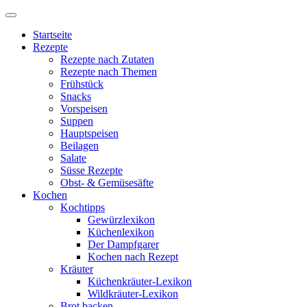
Startseite
Rezepte
Rezepte nach Zutaten
Rezepte nach Themen
Frühstück
Snacks
Vorspeisen
Suppen
Hauptspeisen
Beilagen
Salate
Süsse Rezepte
Obst- & Gemüsesäfte
Kochen
Kochtipps
Gewürzlexikon
Küchenlexikon
Der Dampfgarer
Kochen nach Rezept
Kräuter
Küchenkräuter-Lexikon
Wildkräuter-Lexikon
Brot backen