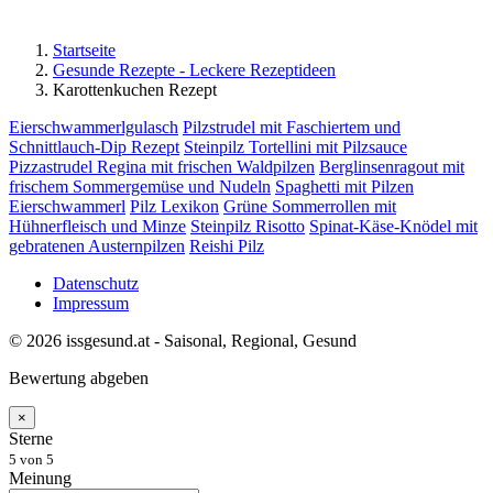
Startseite
Gesunde Rezepte - Leckere Rezeptideen
Karottenkuchen Rezept
Eierschwammerlgulasch
Pilzstrudel mit Faschiertem und
Schnittlauch-Dip Rezept
Steinpilz Tortellini mit Pilzsauce
Pizzastrudel Regina mit frischen Waldpilzen
Berglinsenragout mit
frischem Sommergemüse und Nudeln
Spaghetti mit Pilzen
Eierschwammerl
Pilz Lexikon
Grüne Sommerrollen mit
Hühnerfleisch und Minze
Steinpilz Risotto
Spinat-Käse-Knödel mit
gebratenen Austernpilzen
Reishi Pilz
Datenschutz
Impressum
© 2026 issgesund.at - Saisonal, Regional, Gesund
Bewertung abgeben
×
Sterne
5
von 5
Meinung