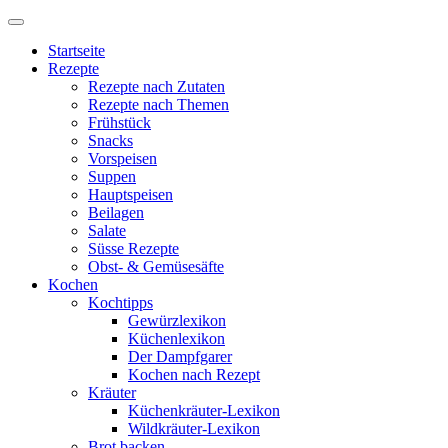
Startseite
Rezepte
Rezepte nach Zutaten
Rezepte nach Themen
Frühstück
Snacks
Vorspeisen
Suppen
Hauptspeisen
Beilagen
Salate
Süsse Rezepte
Obst- & Gemüsesäfte
Kochen
Kochtipps
Gewürzlexikon
Küchenlexikon
Der Dampfgarer
Kochen nach Rezept
Kräuter
Küchenkräuter-Lexikon
Wildkräuter-Lexikon
Brot backen