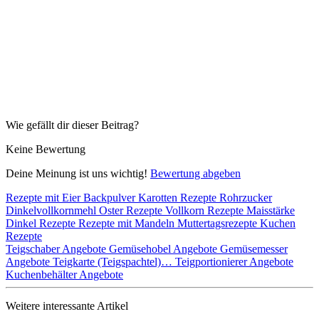
Wie gefällt dir dieser Beitrag?
Keine Bewertung
Deine Meinung ist uns wichtig!
Bewertung abgeben
Rezepte mit Eier
Backpulver
Karotten Rezepte
Rohrzucker
Dinkelvollkornmehl
Oster Rezepte
Vollkorn Rezepte
Maisstärke
Dinkel Rezepte
Rezepte mit Mandeln
Muttertagsrezepte
Kuchen
Rezepte
Teigschaber Angebote
Gemüsehobel Angebote
Gemüsemesser
Angebote
Teigkarte (Teigspachtel)…
Teigportionierer Angebote
Kuchenbehälter Angebote
Weitere interessante Artikel