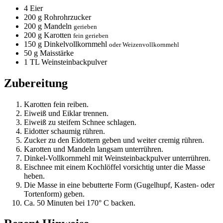
4
Eier
200
g Rohrohrzucker
200
g Mandeln
gerieben
200
g Karotten
fein gerieben
150
g Dinkelvollkornmehl
oder Weizenvollkornmehl
50
g Maisstärke
1
TL Weinsteinbackpulver
Zubereitung
Karotten fein reiben.
Eiweiß und Eiklar trennen.
Eiweiß zu steifem Schnee schlagen.
Eidotter schaumig rühren.
Zucker zu den Eidottern geben und weiter cremig rühren.
Karotten und Mandeln langsam unterrühren.
Dinkel-Vollkornmehl mit Weinsteinbackpulver unterrühren.
Eischnee mit einem Kochlöffel vorsichtig unter die Masse
heben.
Die Masse in eine bebutterte Form (Gugelhupf, Kasten- oder
Tortenform) geben.
Ca. 50 Minuten bei 170° C backen.