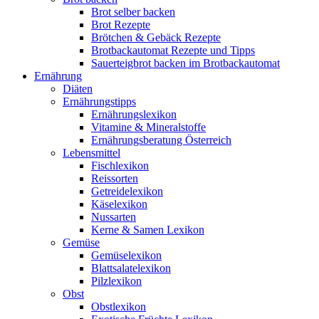
Brot selber backen
Brot Rezepte
Brötchen & Gebäck Rezepte
Brotbackautomat Rezepte und Tipps
Sauerteigbrot backen im Brotbackautomat
Ernährung
Diäten
Ernährungstipps
Ernährungslexikon
Vitamine & Mineralstoffe
Ernährungsberatung Österreich
Lebensmittel
Fischlexikon
Reissorten
Getreidelexikon
Käselexikon
Nussarten
Kerne & Samen Lexikon
Gemüse
Gemüselexikon
Blattsalatelexikon
Pilzlexikon
Obst
Obstlexikon