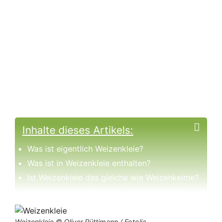
Inhalte dieses Artikels:
Was ist eigentlich Weizenkleie?
Was ist in Weizenkleie enthalten?
Ist Weizenkleie das gleiche wie Weizenkeime?
Gesundheitliche Wirkung von Weizenkleie
Die Anwendung von Weizenkleie in der Küche
Empfehlung zum Verzehr von Weißenkleie
Weizenkleie © Oliver Rüttimann / Fotolia