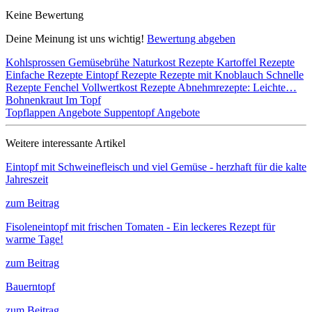
Keine Bewertung
Deine Meinung ist uns wichtig!
Bewertung abgeben
Kohlsprossen
Gemüsebrühe
Naturkost Rezepte
Kartoffel Rezepte
Einfache Rezepte
Eintopf Rezepte
Rezepte mit Knoblauch
Schnelle
Rezepte
Fenchel
Vollwertkost Rezepte
Abnehmrezepte: Leichte…
Bohnenkraut
Im Topf
Topflappen Angebote
Suppentopf Angebote
Weitere interessante Artikel
Eintopf mit Schweinefleisch und viel Gemüse - herzhaft für die kalte
Jahreszeit
zum Beitrag
Fisoleneintopf mit frischen Tomaten - Ein leckeres Rezept für
warme Tage!
zum Beitrag
Bauerntopf
zum Beitrag