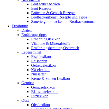
Brot selber backen
Brot Rezepte
Brötchen & Gebäck Rezepte
Brotbackautomat Rezepte und Tipps
Sauerteigbrot backen im Brotbackautomat
Ernährung
Diäten
Ernährungstipps
Ernährungslexikon
Vitamine & Mineralstoffe
Ernährungsberatung Österreich
Lebensmittel
Fischlexikon
Reissorten
Getreidelexikon
Käselexikon
Nussarten
Kerne & Samen Lexikon
Gemüse
Gemüselexikon
Blattsalatelexikon
Pilzlexikon
Obst
Obstlexikon