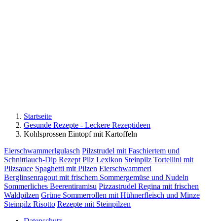
Startseite
Gesunde Rezepte - Leckere Rezeptideen
Kohlsprossen Eintopf mit Kartoffeln
Eierschwammerlgulasch
Pilzstrudel mit Faschiertem und
Schnittlauch-Dip Rezept
Pilz Lexikon
Steinpilz Tortellini mit
Pilzsauce
Spaghetti mit Pilzen
Eierschwammerl
Berglinsenragout mit frischem Sommergemüse und Nudeln
Sommerliches Beerentiramisu
Pizzastrudel Regina mit frischen
Waldpilzen
Grüne Sommerrollen mit Hühnerfleisch und Minze
Steinpilz Risotto
Rezepte mit Steinpilzen
Datenschutz