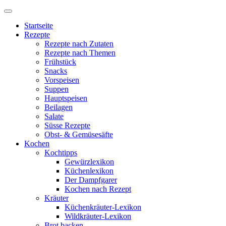
Startseite
Rezepte
Rezepte nach Zutaten
Rezepte nach Themen
Frühstück
Snacks
Vorspeisen
Suppen
Hauptspeisen
Beilagen
Salate
Süsse Rezepte
Obst- & Gemüsesäfte
Kochen
Kochtipps
Gewürzlexikon
Küchenlexikon
Der Dampfgarer
Kochen nach Rezept
Kräuter
Küchenkräuter-Lexikon
Wildkräuter-Lexikon
Brot backen