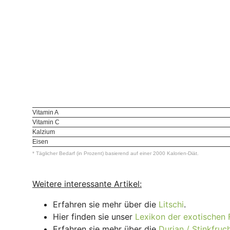
Vitamin A
Vitamin C
Kalzium
Eisen
* Täglicher Bedarf (in Prozent) basierend auf einer 2000 Kalorien-Diät.
Weitere interessante Artikel:
Erfahren sie mehr über die
Litschi
.
Hier finden sie unser
Lexikon der exotischen 
Erfahren sie mehr über die
Durian / Stinkfruc