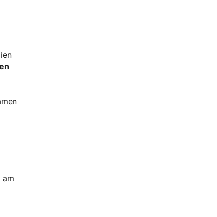
lien
zen
Samen
e am