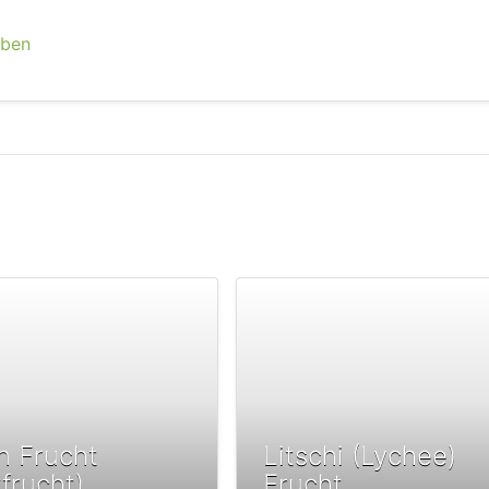
eben
n Frucht
Litschi (Lychee)
kfrucht)
Frucht