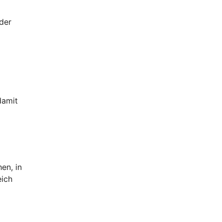
der
damit
en, in
eich