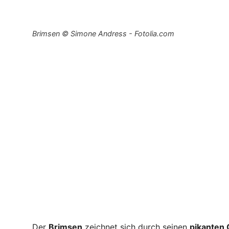
Brimsen © Simone Andress - Fotolia.com
Der
Brimsen
zeichnet sich durch seinen
pikanten