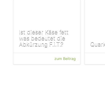
Ist dieser Käse fett
was bedeutet die
Abkürzung F.i.T.?
Quark
zum Beitrag