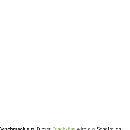
 Geschmack
aus. Dieser
Frischkäse
wird aus Schafmilch