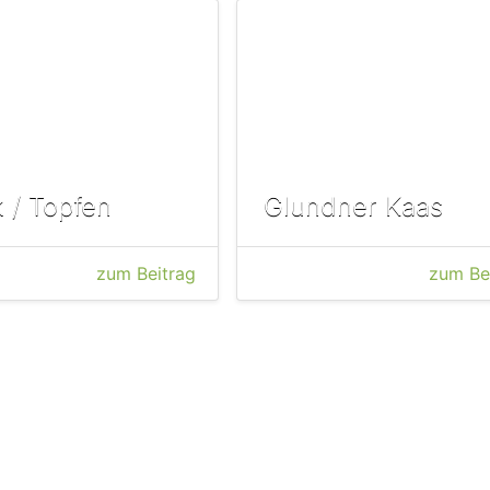
 / Topfen
Glundner Kaas
zum Beitrag
zum Be