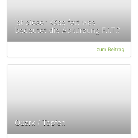
Ist dieser Käse fett was
bedeutet die Abkürzung F.i.T.?
zum Beitrag
Quark / Topfen