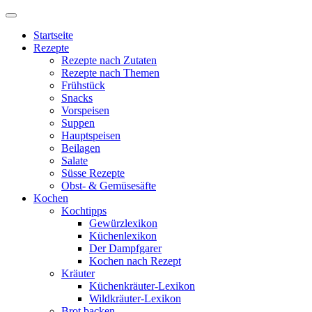
Startseite
Rezepte
Rezepte nach Zutaten
Rezepte nach Themen
Frühstück
Snacks
Vorspeisen
Suppen
Hauptspeisen
Beilagen
Salate
Süsse Rezepte
Obst- & Gemüsesäfte
Kochen
Kochtipps
Gewürzlexikon
Küchenlexikon
Der Dampfgarer
Kochen nach Rezept
Kräuter
Küchenkräuter-Lexikon
Wildkräuter-Lexikon
Brot backen