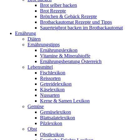
Brot selber backen
Brot Rezepte
Brötchen & Gebäck Rezepte
Brotbackautomat Rezepte und Tipps
Sauerteigbrot backen im Brotbackautomat
Ernährung
Diäten
Ernährungstipps
Ernährungslexikon
Vitamine & Mineralstoffe
Ernährungsberatung Österreich
Lebensmittel
Fischlexikon
Reissorten
Getreidelexikon
Käselexikon
Nussarten
Kerne & Samen Lexikon
Gemüse
Gemüselexikon
Blattsalatelexikon
Pilzlexikon
Obst
Obstlexikon