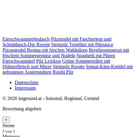
Eierschwammerlgulasch
Pilzstrudel mit Faschiertem und
Schnittlauch-Dip Rezept
Steinpilz Tortellini mit Pilzsauce
Pizzastrudel Regina mit frischen Waldpilzen
Berglinsenragout mit
frischem Sommergemüse und Nudeln
Spaghetti mit Pilzen
Eierschwammerl
Pilz Lexikon
Grüne Sommerrollen mit
Hühnerfleisch und Minze
Steinpilz Risotto
Spinat-Käse-Knödel mit
gebratenen Austernpilzen
Reishi Pilz
Datenschutz
Impressum
© 2026 issgesund.at - Saisonal, Regional, Gesund
Bewertung abgeben
×
Sterne
5
von 5
Meinung