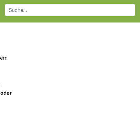
iern
m
 oder