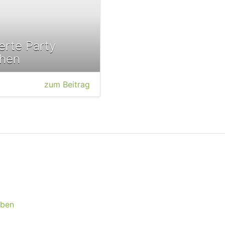
erte Party
chen
zum Beitrag
eben