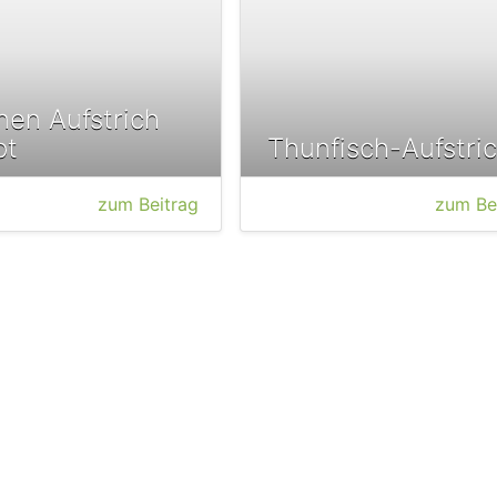
nen Aufstrich
pt
Thunfisch-Aufstri
zum Beitrag
zum Be