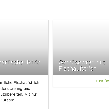
erfischaufstric
Gemüsewrap mit
Fischaufstrich
zum Be
rrliche Fischaufstrich
nders cremig und
zuzubereiten. Mit nur
 Zutaten…