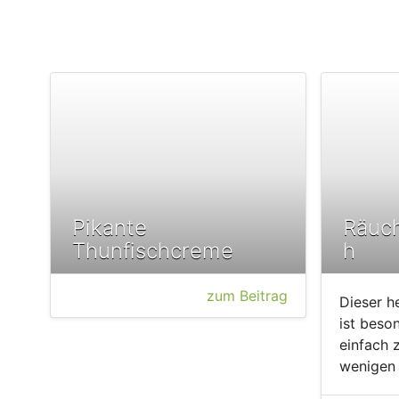
Pikante
Räuch
Thunfischcreme
h
zum Beitrag
Dieser he
ist beso
einfach 
wenigen