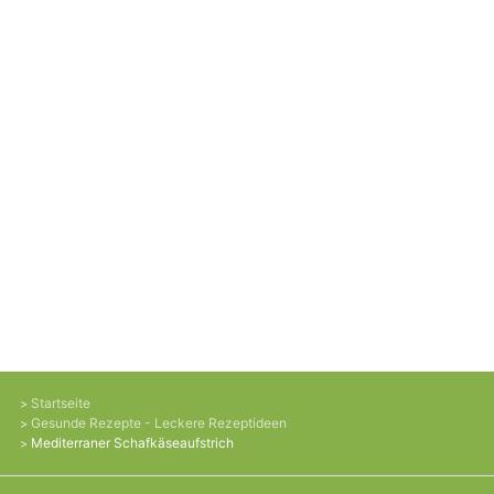
Startseite
Gesunde Rezepte - Leckere Rezeptideen
Mediterraner Schafkäseaufstrich