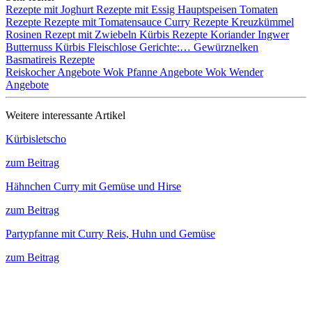
Rezepte mit Joghurt
Rezepte mit Essig
Hauptspeisen
Tomaten
Rezepte
Rezepte mit Tomatensauce
Curry Rezepte
Kreuzkümmel
Rosinen
Rezept mit Zwiebeln
Kürbis Rezepte
Koriander
Ingwer
Butternuss Kürbis
Fleischlose Gerichte:…
Gewürznelken
Basmatireis Rezepte
Reiskocher Angebote
Wok Pfanne Angebote
Wok Wender
Angebote
Weitere interessante Artikel
Kürbisletscho
zum Beitrag
Hähnchen Curry mit Gemüse und Hirse
zum Beitrag
Partypfanne mit Curry Reis, Huhn und Gemüse
zum Beitrag