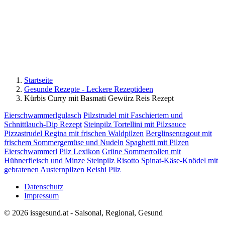
Startseite
Gesunde Rezepte - Leckere Rezeptideen
Kürbis Curry mit Basmati Gewürz Reis Rezept
Eierschwammerlgulasch
Pilzstrudel mit Faschiertem und
Schnittlauch-Dip Rezept
Steinpilz Tortellini mit Pilzsauce
Pizzastrudel Regina mit frischen Waldpilzen
Berglinsenragout mit
frischem Sommergemüse und Nudeln
Spaghetti mit Pilzen
Eierschwammerl
Pilz Lexikon
Grüne Sommerrollen mit
Hühnerfleisch und Minze
Steinpilz Risotto
Spinat-Käse-Knödel mit
gebratenen Austernpilzen
Reishi Pilz
Datenschutz
Impressum
© 2026 issgesund.at - Saisonal, Regional, Gesund