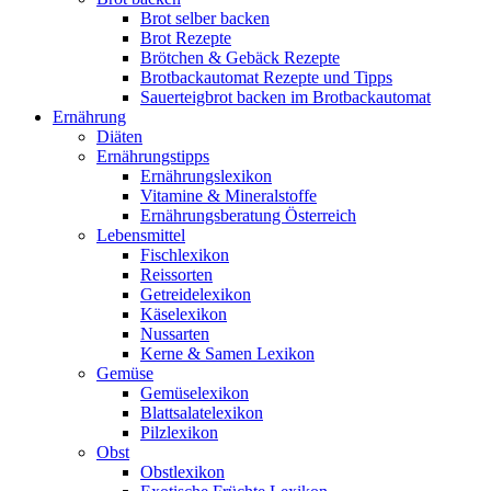
Brot selber backen
Brot Rezepte
Brötchen & Gebäck Rezepte
Brotbackautomat Rezepte und Tipps
Sauerteigbrot backen im Brotbackautomat
Ernährung
Diäten
Ernährungstipps
Ernährungslexikon
Vitamine & Mineralstoffe
Ernährungsberatung Österreich
Lebensmittel
Fischlexikon
Reissorten
Getreidelexikon
Käselexikon
Nussarten
Kerne & Samen Lexikon
Gemüse
Gemüselexikon
Blattsalatelexikon
Pilzlexikon
Obst
Obstlexikon