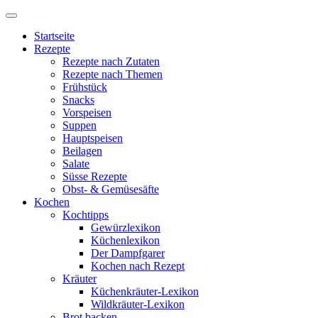
Startseite
Rezepte
Rezepte nach Zutaten
Rezepte nach Themen
Frühstück
Snacks
Vorspeisen
Suppen
Hauptspeisen
Beilagen
Salate
Süsse Rezepte
Obst- & Gemüsesäfte
Kochen
Kochtipps
Gewürzlexikon
Küchenlexikon
Der Dampfgarer
Kochen nach Rezept
Kräuter
Küchenkräuter-Lexikon
Wildkräuter-Lexikon
Brot backen