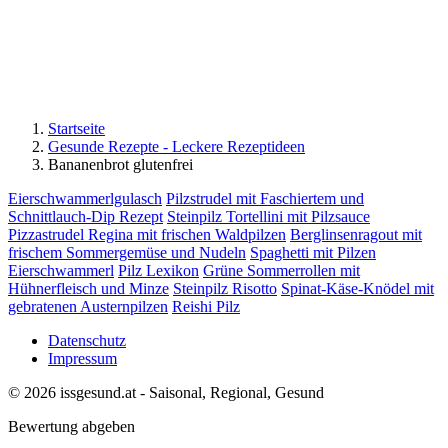
Startseite
Gesunde Rezepte - Leckere Rezeptideen
Bananenbrot glutenfrei
Eierschwammerlgulasch
Pilzstrudel mit Faschiertem und
Schnittlauch-Dip Rezept
Steinpilz Tortellini mit Pilzsauce
Pizzastrudel Regina mit frischen Waldpilzen
Berglinsenragout mit
frischem Sommergemüse und Nudeln
Spaghetti mit Pilzen
Eierschwammerl
Pilz Lexikon
Grüne Sommerrollen mit
Hühnerfleisch und Minze
Steinpilz Risotto
Spinat-Käse-Knödel mit
gebratenen Austernpilzen
Reishi Pilz
Datenschutz
Impressum
© 2026 issgesund.at - Saisonal, Regional, Gesund
Bewertung abgeben