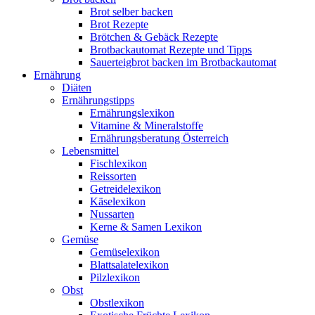
Brot selber backen
Brot Rezepte
Brötchen & Gebäck Rezepte
Brotbackautomat Rezepte und Tipps
Sauerteigbrot backen im Brotbackautomat
Ernährung
Diäten
Ernährungstipps
Ernährungslexikon
Vitamine & Mineralstoffe
Ernährungsberatung Österreich
Lebensmittel
Fischlexikon
Reissorten
Getreidelexikon
Käselexikon
Nussarten
Kerne & Samen Lexikon
Gemüse
Gemüselexikon
Blattsalatelexikon
Pilzlexikon
Obst
Obstlexikon