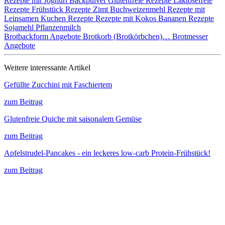
Rezepte mit Joghurt
Backpulver
Glutenfreie Rezepte
Laktosefreie
Rezepte
Frühstück Rezepte
Zimt
Buchweizenmehl
Rezepte mit
Leinsamen
Kuchen Rezepte
Rezepte mit Kokos
Bananen Rezepte
Sojamehl
Pflanzenmilch
Brotbackform Angebote
Brotkorb (Brotkörbchen)…
Brotmesser
Angebote
Weitere interessante Artikel
Gefüllte Zucchini mit Faschiertem
zum Beitrag
Glutenfreie Quiche mit saisonalem Gemüse
zum Beitrag
Apfelstrudel-Pancakes - ein leckeres low-carb Protein-Frühstück!
zum Beitrag