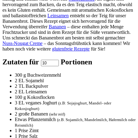
hervorragend zum Backen, da es den Teig elastisch macht, obwohl
es kein Gluten enthält. Gemeinsam mit aromatischen Kokosflocken
und ballaststoffreichen
Leinsamen
entsteht so der Teig für unser
Bananenbrot. Dieses Rezept eignet sich hervorragend für die
Verwendung überreifer
Bananen
– diese enthalten jede Menge
Fruchtzucker und sind in dem Rezept für die Süße verantwortlich.
Uns schmeckt das Bananenbrot am besten mit selbst gemachter
Nuss-Nougat Creme
– das Sonntagsfrühstück kann kommen! Wir
haben noch viele weitere
glutenfreie Rezepte
für Sie!
Zutaten für
Portionen
300
g Buchweizenmehl
2
EL Sojamehl
2
TL Backpulver
2
EL Leinsamen
100
g Kokosflocken
3
EL veganes Joghurt
(z.B: Sojajoghurt, Mandel- oder
Kokosjoghurt)
2
große Bananen
(sehr reif)
Etwas Pflanzenmilch
(z.B. Sojamilch, Mandelmilch, Hafermilch oder
Reismilch)
1
Prise Zimt
1
Prise Salz