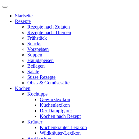
Startseite
Rezepte
Rezepte nach Zutaten
Rezepte nach Themen
Frühstück
Snacks
Vorspeisen
Suppen
Hauptspeisen
Beilagen
Salate
Süsse Rezepte
Obst- & Gemüsesäfte
Kochen
Kochtipps
Gewürzlexikon
Küchenlexikon
Der Dampfgarer
Kochen nach Rezept
Kräuter
Küchenkräuter-Lexikon
Wildkräuter-Lexikon
Brot backen