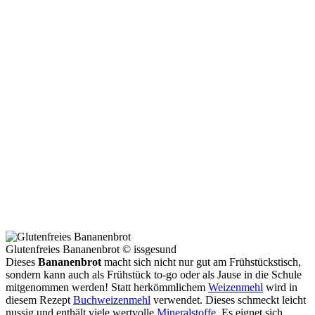
Glutenfreies Bananenbrot © issgesund
Dieses
Bananenbrot
macht sich nicht nur gut am Frühstückstisch,
sondern kann auch als Frühstück to-go oder als Jause in die Schule
mitgenommen werden! Statt herkömmlichem
Weizenmehl
wird in
diesem Rezept
Buchweizenmehl
verwendet. Dieses schmeckt leicht
nussig und enthält viele wertvolle
Mineralstoffe
. Es eignet sich