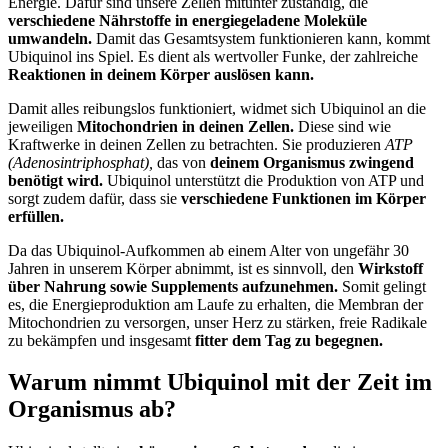
Energie. Dafür sind unsere Zellen mitunter zuständig, die
verschiedene Nährstoffe in energiegeladene Moleküle
umwandeln.
Damit das Gesamtsystem funktionieren kann, kommt
Ubiquinol ins Spiel. Es dient als wertvoller Funke, der zahlreiche
Reaktionen in deinem Körper auslösen kann.
Damit alles reibungslos funktioniert, widmet sich Ubiquinol an die
jeweiligen
Mitochondrien in deinen Zellen.
Diese sind wie
Kraftwerke in deinen Zellen zu betrachten. Sie produzieren
ATP
(Adenosintriphosphat),
das von
deinem Organismus zwingend
benötigt wird.
Ubiquinol unterstützt die Produktion von ATP und
sorgt zudem dafür, dass sie
verschiedene Funktionen im Körper
erfüllen.
Da das Ubiquinol-Aufkommen ab einem Alter von ungefähr 30
Jahren in unserem Körper abnimmt, ist es sinnvoll, den
Wirkstoff
über Nahrung sowie Supplements aufzunehmen.
Somit gelingt
es, die Energieproduktion am Laufe zu erhalten, die Membran der
Mitochondrien zu versorgen, unser Herz zu stärken, freie Radikale
zu bekämpfen und insgesamt
fitter dem Tag zu begegnen.
Warum nimmt Ubiquinol mit der Zeit im
Organismus ab?