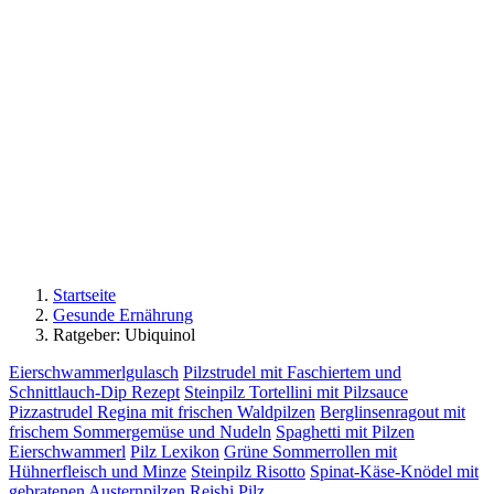
Startseite
Gesunde Ernährung
Ratgeber: Ubiquinol
Eierschwammerlgulasch
Pilzstrudel mit Faschiertem und
Schnittlauch-Dip Rezept
Steinpilz Tortellini mit Pilzsauce
Pizzastrudel Regina mit frischen Waldpilzen
Berglinsenragout mit
frischem Sommergemüse und Nudeln
Spaghetti mit Pilzen
Eierschwammerl
Pilz Lexikon
Grüne Sommerrollen mit
Hühnerfleisch und Minze
Steinpilz Risotto
Spinat-Käse-Knödel mit
gebratenen Austernpilzen
Reishi Pilz