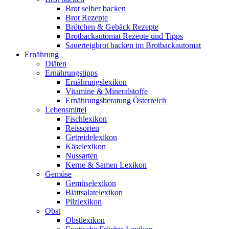
Brot selber backen
Brot Rezepte
Brötchen & Gebäck Rezepte
Brotbackautomat Rezepte und Tipps
Sauerteigbrot backen im Brotbackautomat
Ernährung
Diäten
Ernährungstipps
Ernährungslexikon
Vitamine & Mineralstoffe
Ernährungsberatung Österreich
Lebensmittel
Fischlexikon
Reissorten
Getreidelexikon
Käselexikon
Nussarten
Kerne & Samen Lexikon
Gemüse
Gemüselexikon
Blattsalatelexikon
Pilzlexikon
Obst
Obstlexikon