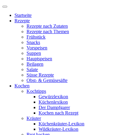
Startseite
Rezepte
Rezepte nach Zutaten
Rezepte nach Themen
Frühstück
Snacks
Vorspeisen
Suppen
Hauptspeisen
Beilagen
Salate
Süsse Rezepte
Obst- & Gemüsesäfte
Kochen
Kochtipps
Gewürzlexikon
Küchenlexikon
Der Dampfgarer
Kochen nach Rezept
Kräuter
Küchenkräuter-Lexikon
Wildkräuter-Lexikon
Brot backen