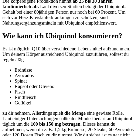
Die körpereigene Produktion nimmt
ab 25 bis 30 Jahren
kontinuierlich ab.
Laut diversen Studien beträgt der Ubiquinol-
Gehalt bei einer 80jährigen Person nur noch bei 60 Prozent. Um
sich vor Herz-Kreislauferkrankungen zu schützen, sind
Nahrungsergänzungsmitteln mit Ubiquinol empfehlenswert.
Wie kann ich Ubiquinol konsumieren?
Es ist möglich, Q10 über verschiedene Lebensmittel aufzunehmen.
Um deinem Körper ausreichend Ubiquinol zuzuführen, solltest du
regelmäßig
Erdnüsse
Avocados
Spinat
Rapsöl oder Olivenöl
Fisch
Rindfleisch
Geflügel
zu dir nehmen. Allerdings spielt
die Menge
eine gewisse Rolle.
Laut einiger Untersuchungen sollte der Mindestbedarf an Ubiquinol
täglich um die
100 bis 150 mg betragen.
Dieses kannst du
aufnehmen, wenn du z. B. 1,5 kg Erdnüsse, 20 Steaks, 60 Avocados
oder 120 Dosen Fisch zu dir nimmst. Wie du siehst, ist es gar nicht