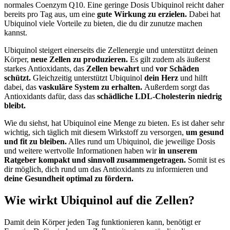
normales Coenzym Q10. Eine geringe Dosis Ubiquinol reicht daher
bereits pro Tag aus, um eine
gute Wirkung zu erzielen.
Dabei hat
Ubiquinol viele Vorteile zu bieten, die du dir zunutze machen
kannst.
Ubiquinol steigert einerseits die Zellenergie und unterstützt deinen
Körper,
neue Zellen zu produzieren.
Es gilt zudem als äußerst
starkes Antioxidants, das
Zellen bewahrt
und
vor Schäden
schützt.
Gleichzeitig unterstützt Ubiquinol
dein Herz
und hilft
dabei, das
vaskuläre System zu erhalten.
Außerdem sorgt das
Antioxidants dafür, dass das
schädliche LDL-Cholesterin niedrig
bleibt.
Wie du siehst, hat Ubiquinol eine Menge zu bieten. Es ist daher sehr
wichtig, sich täglich mit diesem Wirkstoff zu versorgen,
um gesund
und fit zu bleiben.
Alles rund um Ubiquinol, die jeweilige Dosis
und weitere wertvolle Informationen haben wir
in unserem
Ratgeber kompakt und sinnvoll zusammengetragen.
Somit ist es
dir möglich, dich rund um das Antioxidants zu informieren und
deine Gesundheit optimal zu fördern.
Wie wirkt Ubiquinol auf die Zellen?
Damit dein Körper jeden Tag funktionieren kann, benötigt er