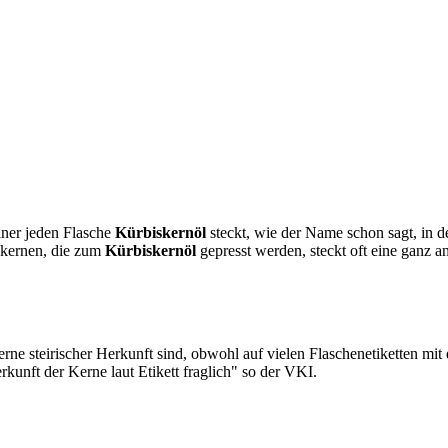
iner jeden Flasche
Kürbiskernöl
steckt, wie der Name schon sagt, in d
skernen, die zum
Kürbiskernöl
gepresst werden, steckt oft eine ganz a
ne steirischer Herkunft sind, obwohl auf vielen Flaschenetiketten mit 
kunft der Kerne laut Etikett fraglich" so der VKI.