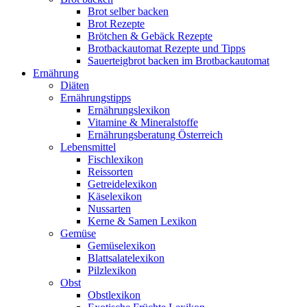
Brot selber backen
Brot Rezepte
Brötchen & Gebäck Rezepte
Brotbackautomat Rezepte und Tipps
Sauerteigbrot backen im Brotbackautomat
Ernährung
Diäten
Ernährungstipps
Ernährungslexikon
Vitamine & Mineralstoffe
Ernährungsberatung Österreich
Lebensmittel
Fischlexikon
Reissorten
Getreidelexikon
Käselexikon
Nussarten
Kerne & Samen Lexikon
Gemüse
Gemüselexikon
Blattsalatelexikon
Pilzlexikon
Obst
Obstlexikon