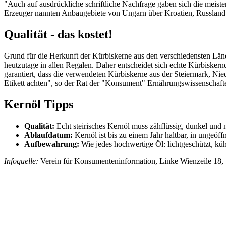
"Auch auf ausdrückliche schriftliche Nachfrage gaben sich die meiste
Erzeuger nannten Anbaugebiete von Ungarn über Kroatien, Russland 
Qualität - das kostet!
Grund für die Herkunft der Kürbiskerne aus den verschiedensten Länd
heutzutage in allen Regalen. Daher entscheidet sich echte Kürbiskernq
garantiert, dass die verwendeten Kürbiskerne aus der Steiermark, Ni
Etikett achten", so der Rat der "Konsument" Ernährungswissenschafte
Kernöl Tipps
Qualität:
Echt steirisches Kernöl muss zähflüssig, dunkel und 
Ablaufdatum:
Kernöl ist bis zu einem Jahr haltbar, in ungeöff
Aufbewahrung:
Wie jedes hochwertige Öl: lichtgeschützt, kü
Infoquelle:
Verein für Konsumenteninformation, Linke Wienzeile 18,