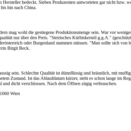
n Hersteller bedeckt. Sieben Produzenten antworteten gar nicht bzw. wo
bis hin nach China.
ern mag wohl die gestiegene Produktionsmenge sein. War vor wenigen Ja
ualität nur über den Preis. "Steirisches Kürbiskernöl g.g.A." (geschüt
ederösterreich oder Burgenland stammen müssen. "Man sollte sich von b
rin Birgit Beck.
nussig sein. Schlechte Qualität ist dünnflüssig und bräunlich, mit muf
netem Zustand. Ist das Ablaufdatum kürzer, steht es schon lange im Reg
hl und dicht verschlossen. Nach dem Öffnen zügig verbrauchen.
 1060 Wien