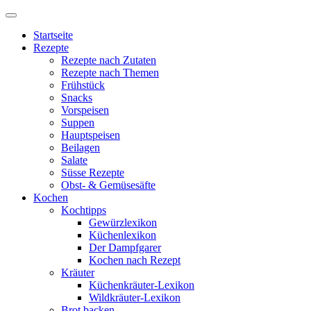
Startseite
Rezepte
Rezepte nach Zutaten
Rezepte nach Themen
Frühstück
Snacks
Vorspeisen
Suppen
Hauptspeisen
Beilagen
Salate
Süsse Rezepte
Obst- & Gemüsesäfte
Kochen
Kochtipps
Gewürzlexikon
Küchenlexikon
Der Dampfgarer
Kochen nach Rezept
Kräuter
Küchenkräuter-Lexikon
Wildkräuter-Lexikon
Brot backen