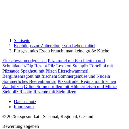
Startseite
Kochtipps zur Zubereitung von Lebensmittel
Für gesundes Essen braucht man keine große Küche
Eierschwammerlgulasch
Pilzstrudel mit Faschiertem und
Schnittlauch-Dip Rezept
Pilz Lexikon
Steinpilz Tortellini mit
Pilzsauce
Spaghetti mit Pilzen
Eierschwammerl
Berglinsenragout mit frischem Sommergemüse und Nudeln
Sommerliches Beerentiramisu
Pizzastrudel Regina mit frischen
Waldpilzen
Grüne Sommerrollen mit Hühnerfleisch und Minze
Steinpilz Risotto
Rezepte mit Steinpilzen
Datenschutz
Impressum
© 2026 issgesund.at - Saisonal, Regional, Gesund
Bewertung abgeben