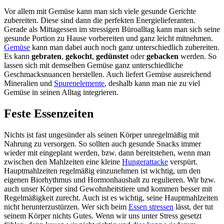
Vor allem mit Gemüse kann man sich viele gesunde Gerichte
zubereiten. Diese sind dann die perfekten Energielieferanten.
Gerade als Mittagessen im stressigen Büroalltag kann man sich seine
gesunde Portion zu Hause vorbereiten und ganz leicht mitnehmen.
Gemüse
kann man dabei auch noch ganz unterschiedlich zubereiten.
Es kann
gebraten
,
gekocht
,
gedünstet
oder
gebacken
werden. So
lassen sich mit demselben Gemüse ganz unterschiedliche
Geschmacksnuancen herstellen. Auch liefert Gemüse ausreichend
Mineralien und
Spurenelemente
, deshalb kann man nie zu viel
Gemüse in seinen Alltag integrieren.
Feste Essenzeiten
Nichts ist fast ungesünder als seinen Körper unregelmäßig mit
Nahrung zu versorgen. So sollten auch gesunde Snacks immer
wieder mit eingeplant werden, bzw. dann bereitstehen, wenn man
zwischen den Mahlzeiten eine kleine
Hungerattacke
verspürt.
Hauptmahlzeiten regelmäßig einzunehmen ist wichtig, um den
eigenen Biorhythmus und Hormonhaushalt zu regulieren. Wir bzw.
auch unser Körper sind Gewohnheitstiere und kommen besser mit
Regelmäßigkeit zurecht. Auch ist es wichtig, seine Hauptmahlzeiten
nicht herunterzustürzen. Wer sich beim
Essen stressen
lässt, der tut
seinem Körper nichts Gutes. Wenn wir uns unter Stress gesetzt