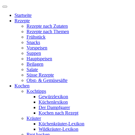
Startseite
Rezepte
Rezepte nach Zutaten
Rezepte nach Themen
Frühstück
Snacks
Vorspeisen
Suppen
Hauptspeisen
Beilagen
Salate
Süsse Rezepte
Obst- & Gemüsesäfte
Kochen
Kochtipps
Gewürzlexikon
Küchenlexikon
Der Dampfgarer
Kochen nach Rezept
Kräuter
Küchenkräuter-Lexikon
Wildkräuter-Lexikon
Brot backen