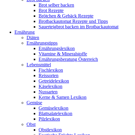
Brot selber backen
Brot Rezepte
Brötchen & Gebäck Rezepte
Brotbackautomat Rezepte und Tipps
Sauerteigbrot backen im Brotbackautomat
Ernährung
Diäten
Ernährungstipps
Ernährungslexikon
Vitamine & Mineralstoffe
Ernährungsberatung Österreich
Lebensmittel
Fischlexikon
Reissorten
Getreidelexikon
Käselexikon
Nussarten
Kerne & Samen Lexikon
Gemüse
Gemüselexikon
Blattsalatelexikon
Pilzlexikon
Obst
Obstlexikon