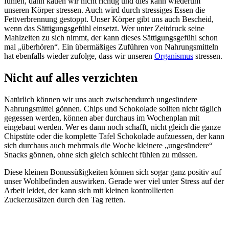
fühlen, dann kauen wir nicht richtig und dies kann wiederum
unseren Körper stressen. Auch wird durch stressiges Essen die
Fettverbrennung gestoppt. Unser Körper gibt uns auch Bescheid,
wenn das Sättigungsgefühl einsetzt. Wer unter Zeitdruck seine
Mahlzeiten zu sich nimmt, der kann dieses Sättigungsgefühl schon
mal „überhören“. Ein übermäßiges Zuführen von Nahrungsmitteln
hat ebenfalls wieder zufolge, dass wir unseren
Organismus
stressen.
Nicht auf alles verzichten
Natürlich können wir uns auch zwischendurch ungesündere
Nahrungsmittel gönnen. Chips und Schokolade sollten nicht täglich
gegessen werden, können aber durchaus im Wochenplan mit
eingebaut werden. Wer es dann noch schafft, nicht gleich die ganze
Chipstüte oder die komplette Tafel Schokolade aufzuessen, der kann
sich durchaus auch mehrmals die Woche kleinere „ungesündere“
Snacks gönnen, ohne sich gleich schlecht fühlen zu müssen.
Diese kleinen Bonussüßigkeiten können sich sogar ganz positiv auf
unser Wohlbefinden auswirken. Gerade wer viel unter Stress auf der
Arbeit leidet, der kann sich mit kleinen kontrollierten
Zuckerzusätzen durch den Tag retten.