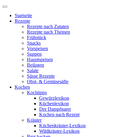
Startseite
Rezepte
Rezepte nach Zutaten
Rezepte nach Themen
Frühstück
Snacks
Vorspeisen
Suppen
Hauptspeisen
Beilagen
Salate
Süsse Rezepte
Obst- & Gemüsesäfte
Kochen
Kochtipps
Gewürzlexikon
Küchenlexikon
Der Dampfgarer
Kochen nach Rezept
Kräuter
Küchenkräuter-Lexikon
Wildkräuter-Lexikon
Brot backen