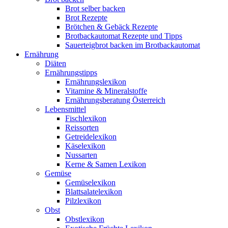
Brot selber backen
Brot Rezepte
Brötchen & Gebäck Rezepte
Brotbackautomat Rezepte und Tipps
Sauerteigbrot backen im Brotbackautomat
Ernährung
Diäten
Ernährungstipps
Ernährungslexikon
Vitamine & Mineralstoffe
Ernährungsberatung Österreich
Lebensmittel
Fischlexikon
Reissorten
Getreidelexikon
Käselexikon
Nussarten
Kerne & Samen Lexikon
Gemüse
Gemüselexikon
Blattsalatelexikon
Pilzlexikon
Obst
Obstlexikon