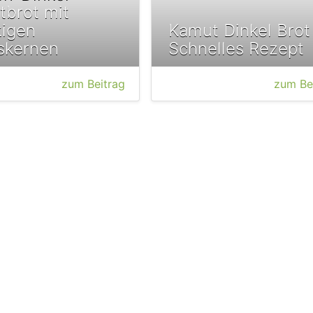
brot mit
kigen
Kamut Dinkel Brot
skernen
Schnelles Rezept
zum Beitrag
zum Be