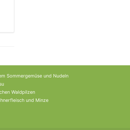
schem Sommergemüse und Nudeln
su
schen Waldpilzen
hnerfleisch und Minze