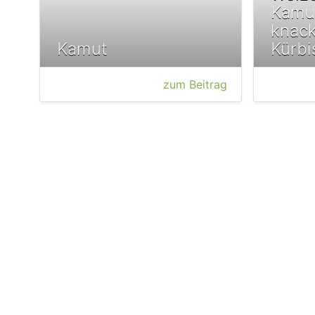
Kamut
knac
Kamut
Kürbi
zum Beitrag