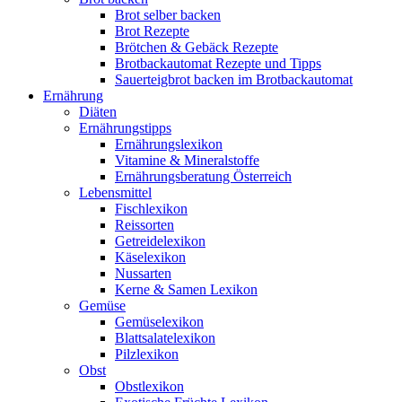
Brot selber backen
Brot Rezepte
Brötchen & Gebäck Rezepte
Brotbackautomat Rezepte und Tipps
Sauerteigbrot backen im Brotbackautomat
Ernährung
Diäten
Ernährungstipps
Ernährungslexikon
Vitamine & Mineralstoffe
Ernährungsberatung Österreich
Lebensmittel
Fischlexikon
Reissorten
Getreidelexikon
Käselexikon
Nussarten
Kerne & Samen Lexikon
Gemüse
Gemüselexikon
Blattsalatelexikon
Pilzlexikon
Obst
Obstlexikon