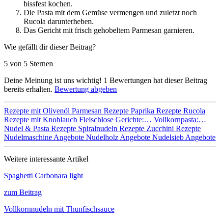
bissfest kochen.
Die Pasta mit dem Gemüse vermengen und zuletzt noch
Rucola darunterheben.
Das Gericht mit frisch gehobeltem Parmesan garnieren.
Wie gefällt dir dieser Beitrag?
5 von 5 Sternen
Deine Meinung ist uns wichtig!
1
Bewertungen hat dieser Beitrag
bereits erhalten.
Bewertung abgeben
Rezepte mit Olivenöl
Parmesan Rezepte
Paprika Rezepte
Rucola
Rezepte mit Knoblauch
Fleischlose Gerichte:…
Vollkornpasta:…
Nudel & Pasta Rezepte
Spiralnudeln Rezepte
Zucchini Rezepte
Nudelmaschine Angebote
Nudelholz Angebote
Nudelsieb Angebote
Weitere interessante Artikel
Spaghetti Carbonara light
zum Beitrag
Vollkornnudeln mit Thunfischsauce