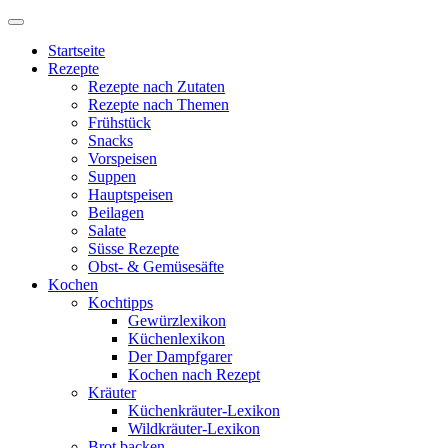
Startseite
Rezepte
Rezepte nach Zutaten
Rezepte nach Themen
Frühstück
Snacks
Vorspeisen
Suppen
Hauptspeisen
Beilagen
Salate
Süsse Rezepte
Obst- & Gemüsesäfte
Kochen
Kochtipps
Gewürzlexikon
Küchenlexikon
Der Dampfgarer
Kochen nach Rezept
Kräuter
Küchenkräuter-Lexikon
Wildkräuter-Lexikon
Brot backen