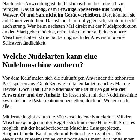
Nach jeder Anwendung ist die Pastamaschine bestmöglich zu
reinigen. Das ist nötig, damit
etwaige Speisereste aus Mehl,
Wasser, Öl und Salz nicht im Gerät verbleiben.
Dort könnten sie
auf Dauer verderben. Das ist nicht nur unhygienisch, sondern riecht
auch streng. Wer beim nächsten Mal direkt mit der Nudelproduktion
an den Start gehen möchte, erfreut sich immer auf eine saubere
Maschine. Daher ist die Säuberung nach der Anwendung eine
Selbstverständlichkeit.
Welche Nudelarten kann eine
Nudelmaschine zaubern?
Vor dem Kauf malen sich die zukünftigen Anwender die schönsten
Pastaspeisen aus. Genießen wie in Italien lautet manches Mal die
Devise. Doch Halt: Eine Nudelmaschine ist nur so gut
wie der
Anwender und der Aufsatz.
Es lassen sich mit der Nudelmaschine
zwar köstliche Pastakreationen herstellen, doch bei Weitem nicht
alle.
Mittlerweile gibt es um die 500 verschiedene Nudelarten. Mit der
Maschine gelingen in der Regel jedoch nur eine Handvoll. So ist es
möglich, mit der handbetriebenen Maschine Lasagneplatten,
Spaghetti, breite Bandnudeln und Fettuccine zu zaubern. Die
elektrische Nudelmaschine kann noch etwas mehr. Mit ihr gelingen