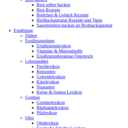
Brot selber backen
Brot Rezepte
Brötchen & Gebäck Rezepte
Brotbackautomat Rezepte und Tipps
Sauerteigbrot backen im Brotbackautomat
Ernährung
Diäten
Ernährungstipps
Ernährungslexikon
Vitamine & Mineralstoffe
Ernährungsberatung Österreich
Lebensmittel
Fischlexikon
Reissorten
Getreidelexikon
Käselexikon
Nussarten
Kerne & Samen Lexikon
Gemüse
Gemüselexikon
Blattsalatelexikon
Pilzlexikon
Obst
Obstlexikon