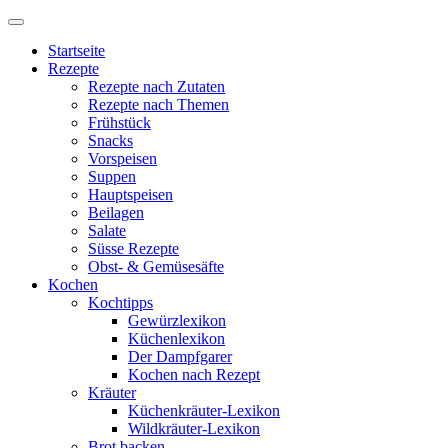
Startseite
Rezepte
Rezepte nach Zutaten
Rezepte nach Themen
Frühstück
Snacks
Vorspeisen
Suppen
Hauptspeisen
Beilagen
Salate
Süsse Rezepte
Obst- & Gemüsesäfte
Kochen
Kochtipps
Gewürzlexikon
Küchenlexikon
Der Dampfgarer
Kochen nach Rezept
Kräuter
Küchenkräuter-Lexikon
Wildkräuter-Lexikon
Brot backen