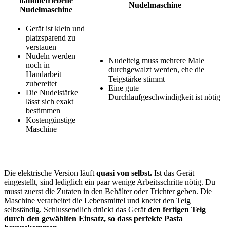
handbetriebene
Nudelmaschine
Nudelmaschine
Gerät ist klein und
platzsparend zu
verstauen
Nudeln werden
Nudelteig muss mehrere Male
noch in
durchgewalzt werden, ehe die
Handarbeit
Teigstärke stimmt
zubereitet
Eine gute
Die Nudelstärke
Durchlaufgeschwindigkeit ist nötig
lässt sich exakt
bestimmen
Kostengünstige
Maschine
Die elektrische Version läuft
quasi von selbst.
Ist das Gerät
eingestellt, sind lediglich ein paar wenige Arbeitsschritte nötig. Du
musst zuerst die Zutaten in den Behälter oder Trichter geben. Die
Maschine verarbeitet die Lebensmittel und knetet den Teig
selbständig. Schlussendlich drückt das Gerät
den fertigen Teig
durch den gewählten Einsatz, so dass perfekte Pasta