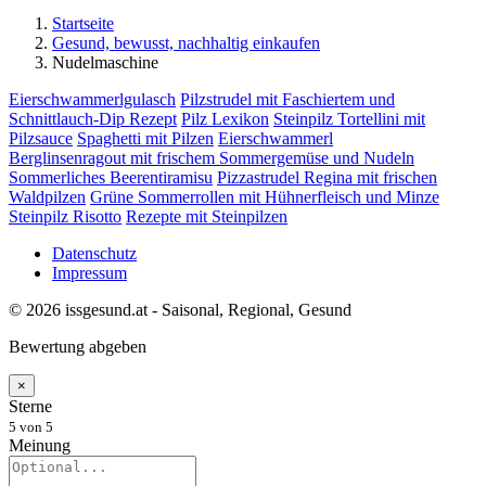
Startseite
Gesund, bewusst, nachhaltig einkaufen
Nudelmaschine
Eierschwammerlgulasch
Pilzstrudel mit Faschiertem und
Schnittlauch-Dip Rezept
Pilz Lexikon
Steinpilz Tortellini mit
Pilzsauce
Spaghetti mit Pilzen
Eierschwammerl
Berglinsenragout mit frischem Sommergemüse und Nudeln
Sommerliches Beerentiramisu
Pizzastrudel Regina mit frischen
Waldpilzen
Grüne Sommerrollen mit Hühnerfleisch und Minze
Steinpilz Risotto
Rezepte mit Steinpilzen
Datenschutz
Impressum
© 2026 issgesund.at - Saisonal, Regional, Gesund
Bewertung abgeben
×
Sterne
5
von 5
Meinung