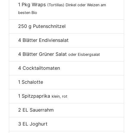
1
Pkg Wraps
(Tortillas) Dinkel oder Weizen am
besten Bio
250
g Putenschnitzel
4
Blätter Endiviensalat
4
Blätter Grüner Salat
oder Eisbergsalat
4
Cocktailtomaten
1
Schalotte
1
Spitzpaprika
klein, rot
2
EL Sauerrahm
3
EL Joghurt