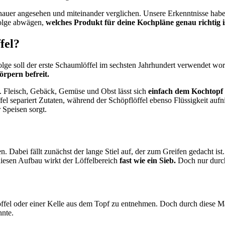
enauer angesehen und miteinander verglichen. Unsere Erkenntnisse ha
folge abwägen,
welches Produkt für deine Kochpläne genau richtig i
fel?
lge soll der erste Schaumlöffel im sechsten Jahrhundert verwendet wo
rpern befreit.
. Fleisch, Gebäck, Gemüse und Obst lässt sich
einfach dem Kochtopf 
el separiert Zutaten, während der Schöpflöffel ebenso Flüssigkeit auf
 Speisen sorgt.
Dabei fällt zunächst der lange Stiel auf, der zum Greifen gedacht ist. 
esen Aufbau wirkt der Löffelbereich
fast wie ein Sieb.
Doch nur durch
 Löffel oder einer Kelle aus dem Topf zu entnehmen. Doch durch diese
nnte.