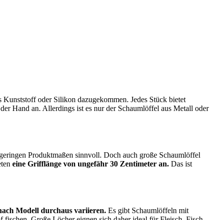
s Kunststoff oder Silikon dazugekommen. Jedes Stück bietet
 der Hand an. Allerdings ist es nur der Schaumlöffel aus Metall oder
t geringen Produktmaßen sinnvoll. Doch auch große Schaumlöffel
eten
eine Grifflänge von ungefähr 30 Zentimeter an.
Das ist
nach Modell durchaus variieren.
Es gibt Schaumlöffeln mit
 fischen. Große Löcher eignen sich daher ideal für Fleisch, Fisch,