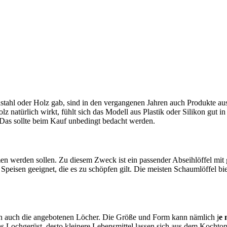
stahl oder Holz gab, sind in den vergangenen Jahren auch Produkte au
natürlich wirkt, fühlt sich das Modell aus Plastik oder Silikon gut in
Das sollte beim Kauf unbedingt bedacht werden.
en werden sollen. Zu diesem Zweck ist ein passender Abseihlöffel mi
 Speisen geeignet, die es zu schöpfen gilt. Die meisten Schaumlöffel bi
dern auch die angebotenen Löcher. Die Größe und Form kann nämlich j
e 
s Lochgerüst, desto kleinere Lebensmittel lassen sich aus dem Kochtopf