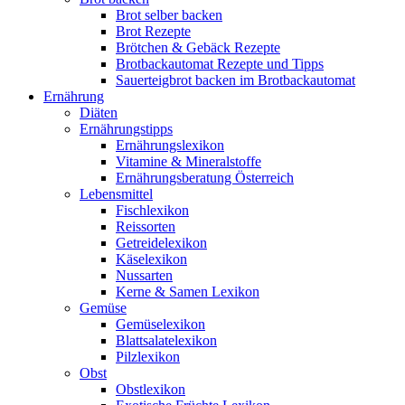
Brot selber backen
Brot Rezepte
Brötchen & Gebäck Rezepte
Brotbackautomat Rezepte und Tipps
Sauerteigbrot backen im Brotbackautomat
Ernährung
Diäten
Ernährungstipps
Ernährungslexikon
Vitamine & Mineralstoffe
Ernährungsberatung Österreich
Lebensmittel
Fischlexikon
Reissorten
Getreidelexikon
Käselexikon
Nussarten
Kerne & Samen Lexikon
Gemüse
Gemüselexikon
Blattsalatelexikon
Pilzlexikon
Obst
Obstlexikon