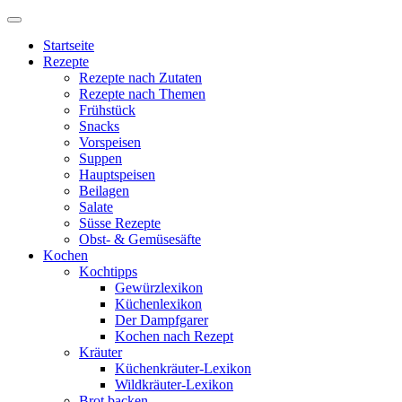
Startseite
Rezepte
Rezepte nach Zutaten
Rezepte nach Themen
Frühstück
Snacks
Vorspeisen
Suppen
Hauptspeisen
Beilagen
Salate
Süsse Rezepte
Obst- & Gemüsesäfte
Kochen
Kochtipps
Gewürzlexikon
Küchenlexikon
Der Dampfgarer
Kochen nach Rezept
Kräuter
Küchenkräuter-Lexikon
Wildkräuter-Lexikon
Brot backen