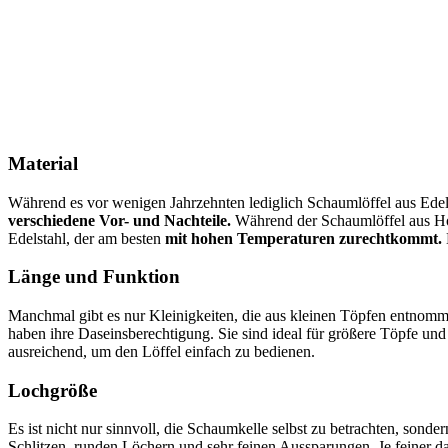
Material
Während es vor wenigen Jahrzehnten lediglich Schaumlöffel aus Edel
verschiedene Vor- und Nachteile.
Während der Schaumlöffel aus Holz 
Edelstahl, der am besten
mit hohen Temperaturen zurechtkommt.
Länge und Funktion
Manchmal gibt es nur Kleinigkeiten, die aus kleinen Töpfen entnomm
haben ihre Daseinsberechtigung. Sie sind ideal für größere Töpfe und
ausreichend, um den Löffel einfach zu bedienen.
Lochgröße
Es ist nicht nur sinnvoll, die Schaumkelle selbst zu betrachten, son
Schlitzen, runden Löchern und sehr feinen Aussparungen. Je feiner da