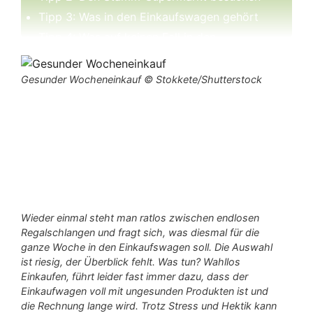
Tipp 3: Was in den Einkaufswagen gehört
Tipp 4: Was auf keinen Fall in den
Einkaufswagen gehört
Tipp 5: Produkte auswählen, die sie kennen
Gesunder Wocheneinkauf © Stokkete/Shutterstock
Tipp 6: Obst und Gemüse zuerst kaufen
Tipp 7: Wochen-Speiseplan erstellen
Wieder einmal steht man ratlos zwischen endlosen
Regalschlangen und fragt sich, was diesmal für die
ganze
Woche
in den
Einkaufswagen
soll. Die Auswahl
ist riesig, der Überblick fehlt. Was tun? Wahllos
Einkaufen, führt leider fast immer dazu, dass der
Einkaufwagen voll mit ungesunden Produkten ist und
die Rechnung lange wird. Trotz Stress und Hektik kann