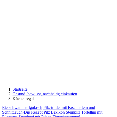
Startseite
Gesund, bewusst, nachhaltig einkaufen
Küchenregal
Eierschwammerlgulasch
Pilzstrudel mit Faschiertem und
Schnittlauch-Dip Rezept
Pilz Lexikon
Steinpilz Tortellini mit
Pilzsauce
Spaghetti mit Pilzen
Eierschwammerl