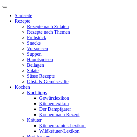
Startseite
Rezepte
Rezepte nach Zutaten
Rezepte nach Themen
Frühstück
Snacks
Vorspeisen
Suppen
Hauptspeisen
Beilagen
Salate
Süsse Rezepte
Obst- & Gemüsesäfte
Kochen
Kochtipps
Gewürzlexikon
Küchenlexikon
Der Dampfgarer
Kochen nach Rezept
Kräuter
Küchenkräuter-Lexikon
Wildkräuter-Lexikon
Brot backen