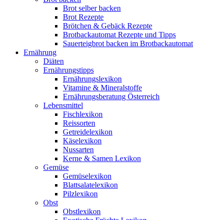
Brot selber backen
Brot Rezepte
Brötchen & Gebäck Rezepte
Brotbackautomat Rezepte und Tipps
Sauerteigbrot backen im Brotbackautomat
Ernährung
Diäten
Ernährungstipps
Ernährungslexikon
Vitamine & Mineralstoffe
Ernährungsberatung Österreich
Lebensmittel
Fischlexikon
Reissorten
Getreidelexikon
Käselexikon
Nussarten
Kerne & Samen Lexikon
Gemüse
Gemüselexikon
Blattsalatelexikon
Pilzlexikon
Obst
Obstlexikon