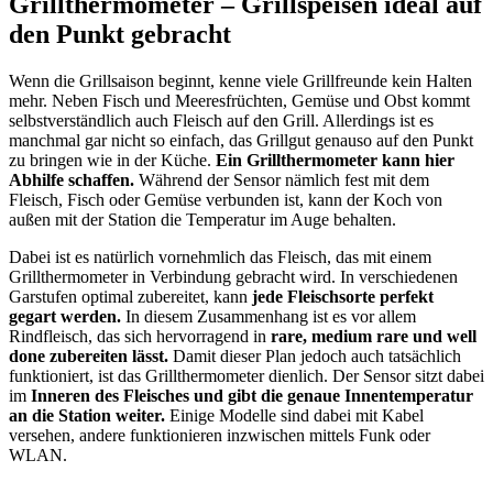
Grillthermometer – Grillspeisen ideal auf
den Punkt gebracht
Wenn die Grillsaison beginnt, kenne viele Grillfreunde kein Halten
mehr. Neben Fisch und Meeresfrüchten, Gemüse und Obst kommt
selbstverständlich auch Fleisch auf den Grill. Allerdings ist es
manchmal gar nicht so einfach, das Grillgut genauso auf den Punkt
zu bringen wie in der Küche.
Ein Grillthermometer kann hier
Abhilfe schaffen.
Während der Sensor nämlich fest mit dem
Fleisch, Fisch oder Gemüse verbunden ist, kann der Koch von
außen mit der Station die Temperatur im Auge behalten.
Dabei ist es natürlich vornehmlich das Fleisch, das mit einem
Grillthermometer in Verbindung gebracht wird. In verschiedenen
Garstufen optimal zubereitet, kann
jede Fleischsorte perfekt
gegart werden.
In diesem Zusammenhang ist es vor allem
Rindfleisch, das sich hervorragend in
rare, medium rare und well
done zubereiten lässt.
Damit dieser Plan jedoch auch tatsächlich
funktioniert, ist das Grillthermometer dienlich. Der Sensor sitzt dabei
im
Inneren des Fleisches und gibt die genaue Innentemperatur
an die Station weiter.
Einige Modelle sind dabei mit Kabel
versehen, andere funktionieren inzwischen mittels Funk oder
WLAN.