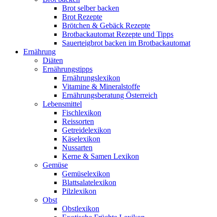
Brot selber backen
Brot Rezepte
Brötchen & Gebäck Rezepte
Brotbackautomat Rezepte und Tipps
Sauerteigbrot backen im Brotbackautomat
Ernährung
Diäten
Ernährungstipps
Ernährungslexikon
Vitamine & Mineralstoffe
Ernährungsberatung Österreich
Lebensmittel
Fischlexikon
Reissorten
Getreidelexikon
Käselexikon
Nussarten
Kerne & Samen Lexikon
Gemüse
Gemüselexikon
Blattsalatelexikon
Pilzlexikon
Obst
Obstlexikon