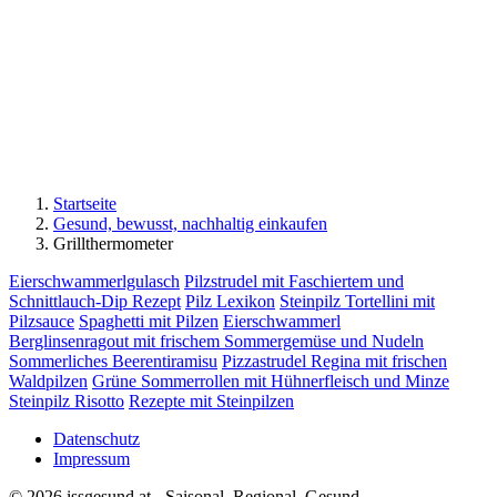
Startseite
Gesund, bewusst, nachhaltig einkaufen
Grillthermometer
Eierschwammerlgulasch
Pilzstrudel mit Faschiertem und
Schnittlauch-Dip Rezept
Pilz Lexikon
Steinpilz Tortellini mit
Pilzsauce
Spaghetti mit Pilzen
Eierschwammerl
Berglinsenragout mit frischem Sommergemüse und Nudeln
Sommerliches Beerentiramisu
Pizzastrudel Regina mit frischen
Waldpilzen
Grüne Sommerrollen mit Hühnerfleisch und Minze
Steinpilz Risotto
Rezepte mit Steinpilzen
Datenschutz
Impressum
© 2026 issgesund.at - Saisonal, Regional, Gesund