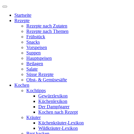
Startseite
Rezepte
Rezepte nach Zutaten
Rezepte nach Themen
Frühstück
Snacks
Vorspeisen
Suppen
Hauptspeisen
Beilagen
Salate
Süsse Rezepte
Obst- & Gemüsesäfte
Kochen
Kochtipps
Gewürzlexikon
Küchenlexikon
Der Dampfgarer
Kochen nach Rezept
Kräuter
Küchenkräuter-Lexikon
Wildkräuter-Lexikon
Brot backen