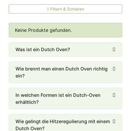
achten
Filtern & Sortieren
Das Material
Die Qualität
Keine Produkte gefunden.
Das Fassungsvermögen und die Größe
Das Zubehör
Dutch Oven richtig verwenden
Was ist ein Dutch Oven?
Das Brennmaterial
Dutch-Oven reinigen
Wie brennt man einen Dutch Oven richtig
ein?
In welchen Formen ist ein Dutch-Oven
erhältlich?
Wie gelingt die Hitzeregulierung mit einem
Dutch Oven?