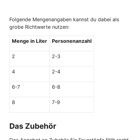
Folgende Mengenangaben kannst du dabei als
grobe Richtwerte nutzen:
Menge in Liter
Personenanzahl
2
2-3
4
2-4
6-7
6-8
8
7-9
Das Zubehör
Das Angebot an Zubehör für Feuertöpfe fällt recht