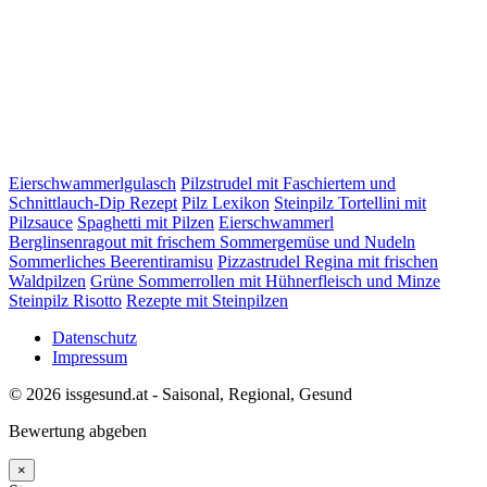
Eierschwammerlgulasch
Pilzstrudel mit Faschiertem und
Schnittlauch-Dip Rezept
Pilz Lexikon
Steinpilz Tortellini mit
Pilzsauce
Spaghetti mit Pilzen
Eierschwammerl
Berglinsenragout mit frischem Sommergemüse und Nudeln
Sommerliches Beerentiramisu
Pizzastrudel Regina mit frischen
Waldpilzen
Grüne Sommerrollen mit Hühnerfleisch und Minze
Steinpilz Risotto
Rezepte mit Steinpilzen
Datenschutz
Impressum
© 2026 issgesund.at - Saisonal, Regional, Gesund
Bewertung abgeben
×