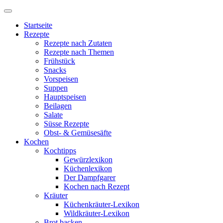
Startseite
Rezepte
Rezepte nach Zutaten
Rezepte nach Themen
Frühstück
Snacks
Vorspeisen
Suppen
Hauptspeisen
Beilagen
Salate
Süsse Rezepte
Obst- & Gemüsesäfte
Kochen
Kochtipps
Gewürzlexikon
Küchenlexikon
Der Dampfgarer
Kochen nach Rezept
Kräuter
Küchenkräuter-Lexikon
Wildkräuter-Lexikon
Brot backen