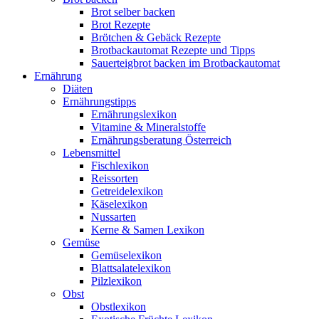
Brot selber backen
Brot Rezepte
Brötchen & Gebäck Rezepte
Brotbackautomat Rezepte und Tipps
Sauerteigbrot backen im Brotbackautomat
Ernährung
Diäten
Ernährungstipps
Ernährungslexikon
Vitamine & Mineralstoffe
Ernährungsberatung Österreich
Lebensmittel
Fischlexikon
Reissorten
Getreidelexikon
Käselexikon
Nussarten
Kerne & Samen Lexikon
Gemüse
Gemüselexikon
Blattsalatelexikon
Pilzlexikon
Obst
Obstlexikon