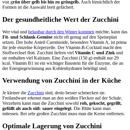
von g
rün über gelb bis hin zu grüngelb.
Auch hinsichtlich der
Formen ist die Auswahl breit gefächert.
Der gesundheitliche Wert der Zucchini
Wer vital und
belastbar durch den Winter kommen
möchte, kann das
Fit- und Schlank-Gemüse
nicht oft genug auf den Speiseplan
setzen. Der hohe Anteil Carotinoide, besonders Vitamin A, ist prima
für jede einzelne Körperzelle. Der Vitamin-B-Cocktail macht den
Stoffwechsel flott. Zucchini liefern viel
Vitamin C und Zink
und
sie enthalten viel Kalzium. Eine Zucchini (150 g) enthält nur 29
kcal. Vitamin B1 ist ein wichtiger Baustein für die Enzyme, die an
der Energiegewinnung aus Kohlenhydraten beteiligt sind.
Verwendung von Zucchini in der Küche
Je kleiner die
Zucchini
sind, desto besser schmecken sie.
Freilandware erkennt man an den weißen Flecken auf der Schale.
Verzehren kann man die Zucchini sowohl
roh, gekocht, gegrillt,
gefüllt als auch süß- sauer eingelegt
. Die Blüte kann man
mitessen. Bei sehr großen Zucchini muss man die Kerne entfernen.
Optimale Lagerung von Zucchini