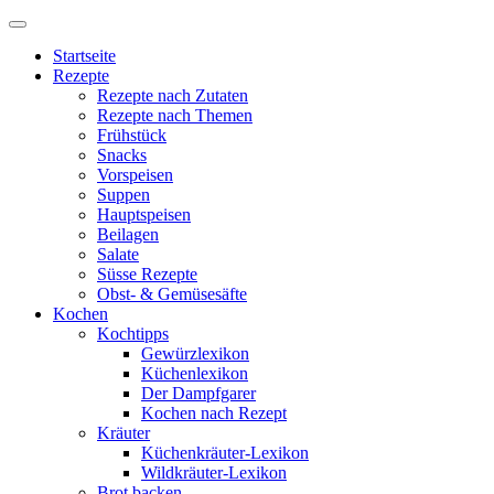
Startseite
Rezepte
Rezepte nach Zutaten
Rezepte nach Themen
Frühstück
Snacks
Vorspeisen
Suppen
Hauptspeisen
Beilagen
Salate
Süsse Rezepte
Obst- & Gemüsesäfte
Kochen
Kochtipps
Gewürzlexikon
Küchenlexikon
Der Dampfgarer
Kochen nach Rezept
Kräuter
Küchenkräuter-Lexikon
Wildkräuter-Lexikon
Brot backen