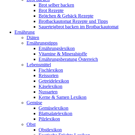
Brot selber backen
Brot Rezepte
Brötchen & Gebäck Rezepte
Brotbackautomat Rezepte und Tipps
Sauerteigbrot backen im Brotbackautomat
Ernährung
Diäten
Ernährungstipps
Ernährungslexikon
Vitamine & Mineralstoffe
Ernährungsberatung Österreich
Lebensmittel
Fischlexikon
Reissorten
Getreidelexikon
Käselexikon
Nussarten
Kerne & Samen Lexikon
Gemüse
Gemüselexikon
Blattsalatelexikon
Pilzlexikon
Obst
Obstlexikon