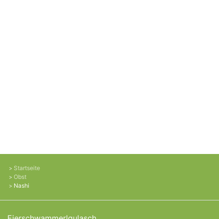
Startseite
Obst
Nashi
Eierschwammerlgulasch