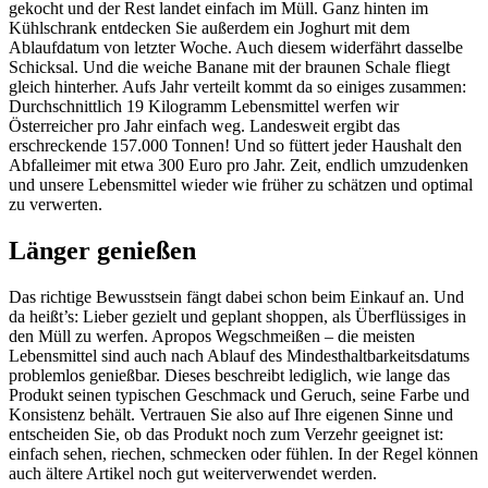
gekocht und der Rest landet einfach im Müll. Ganz hinten im
Kühlschrank entdecken Sie außerdem ein Joghurt mit dem
Ablaufdatum von letzter Woche. Auch diesem widerfährt dasselbe
Schicksal. Und die weiche Banane mit der braunen Schale fliegt
gleich hinterher. Aufs Jahr verteilt kommt da so einiges zusammen:
Durchschnittlich 19 Kilogramm Lebensmittel werfen wir
Österreicher pro Jahr einfach weg. Landesweit ergibt das
erschreckende 157.000 Tonnen! Und so füttert jeder Haushalt den
Abfalleimer mit etwa 300 Euro pro Jahr. Zeit, endlich umzudenken
und unsere Lebensmittel wieder wie früher zu schätzen und optimal
zu verwerten.
Länger genießen
Das richtige Bewusstsein fängt dabei schon beim Einkauf an. Und
da heißt’s: Lieber gezielt und geplant shoppen, als Überflüssiges in
den Müll zu werfen. Apropos Wegschmeißen – die meisten
Lebensmittel sind auch nach Ablauf des Mindesthaltbarkeitsdatums
problemlos genießbar. Dieses beschreibt lediglich, wie lange das
Produkt seinen typischen Geschmack und Geruch, seine Farbe und
Konsistenz behält. Vertrauen Sie also auf Ihre eigenen Sinne und
entscheiden Sie, ob das Produkt noch zum Verzehr geeignet ist:
einfach sehen, riechen, schmecken oder fühlen. In der Regel können
auch ältere Artikel noch gut weiterverwendet werden.