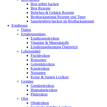
Brot selber backen
Brot Rezepte
Brötchen & Gebäck Rezepte
Brotbackautomat Rezepte und Tipps
Sauerteigbrot backen im Brotbackautomat
Ernährung
Diäten
Ernährungstipps
Ernährungslexikon
Vitamine & Mineralstoffe
Ernährungsberatung Österreich
Lebensmittel
Fischlexikon
Reissorten
Getreidelexikon
Käselexikon
Nussarten
Kerne & Samen Lexikon
Gemüse
Gemüselexikon
Blattsalatelexikon
Pilzlexikon
Obst
Obstlexikon