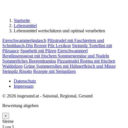
Startseite
Lebensmittel
Lebensmittel wertschätzen und optimal verarbeiten
Eierschwammerlgulasch
Pilzstrudel mit Faschiertem und
Schnittlauch-Dip Rezept
Pilz Lexikon
Steinpilz Tortellini mit
Pilzsauce
Spaghetti mit Pilzen
Eierschwammerl
Berglinsenragout mit frischem Sommergemüse und Nudeln
Sommerliches Beerentiramisu
Pizzastrudel Regina mit frischen
Waldpilzen
Grüne Sommerrollen mit Hühnerfleisch und Minze
Steinpilz Risotto
Rezepte mit Steinpilzen
Datenschutz
Impressum
© 2026 issgesund.at - Saisonal, Regional, Gesund
Bewertung abgeben
×
Sterne
5
von 5