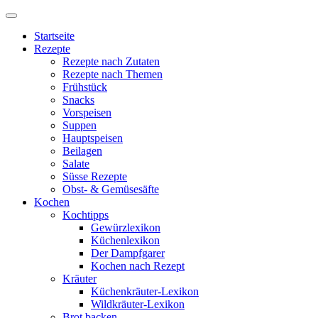
Startseite
Rezepte
Rezepte nach Zutaten
Rezepte nach Themen
Frühstück
Snacks
Vorspeisen
Suppen
Hauptspeisen
Beilagen
Salate
Süsse Rezepte
Obst- & Gemüsesäfte
Kochen
Kochtipps
Gewürzlexikon
Küchenlexikon
Der Dampfgarer
Kochen nach Rezept
Kräuter
Küchenkräuter-Lexikon
Wildkräuter-Lexikon
Brot backen