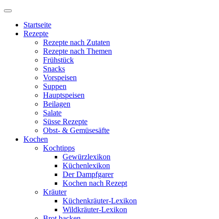
Startseite
Rezepte
Rezepte nach Zutaten
Rezepte nach Themen
Frühstück
Snacks
Vorspeisen
Suppen
Hauptspeisen
Beilagen
Salate
Süsse Rezepte
Obst- & Gemüsesäfte
Kochen
Kochtipps
Gewürzlexikon
Küchenlexikon
Der Dampfgarer
Kochen nach Rezept
Kräuter
Küchenkräuter-Lexikon
Wildkräuter-Lexikon
Brot backen