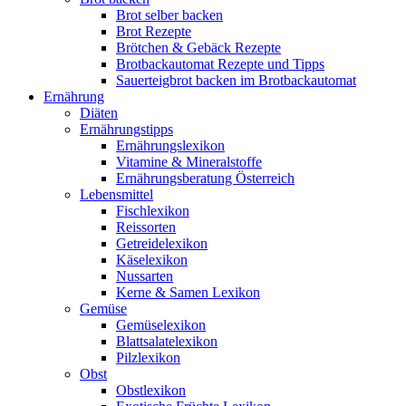
Brot selber backen
Brot Rezepte
Brötchen & Gebäck Rezepte
Brotbackautomat Rezepte und Tipps
Sauerteigbrot backen im Brotbackautomat
Ernährung
Diäten
Ernährungstipps
Ernährungslexikon
Vitamine & Mineralstoffe
Ernährungsberatung Österreich
Lebensmittel
Fischlexikon
Reissorten
Getreidelexikon
Käselexikon
Nussarten
Kerne & Samen Lexikon
Gemüse
Gemüselexikon
Blattsalatelexikon
Pilzlexikon
Obst
Obstlexikon