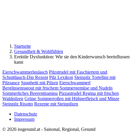
Startseite
Gesundheit & Wohlfühlen
Erektile Dysfunktion: Wie sie den Kinderwunsch beeinflussen
kann
Eierschwammerlgulasch
Pilzstrudel mit Faschiertem und
Schnittlauch-Dip Rezept
Pilz Lexikon
Steinpilz Tortellini mit
Pilzsauce
Spaghetti mit Pilzen
Eierschwammerl
Berglinsenragout mit frischem Sommergemüse und Nudeln
Sommerliches Beerentiramisu
Pizzastrudel Regina mit frischen
Waldpilzen
Grüne Sommerrollen mit Hühnerfleisch und Minze
Steinpilz Risotto
Rezepte mit Steinpilzen
Datenschutz
Impressum
© 2026 issgesund.at - Saisonal, Regional, Gesund