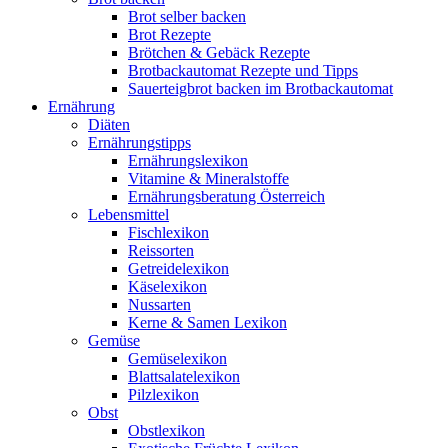
Brot selber backen
Brot Rezepte
Brötchen & Gebäck Rezepte
Brotbackautomat Rezepte und Tipps
Sauerteigbrot backen im Brotbackautomat
Ernährung
Diäten
Ernährungstipps
Ernährungslexikon
Vitamine & Mineralstoffe
Ernährungsberatung Österreich
Lebensmittel
Fischlexikon
Reissorten
Getreidelexikon
Käselexikon
Nussarten
Kerne & Samen Lexikon
Gemüse
Gemüselexikon
Blattsalatelexikon
Pilzlexikon
Obst
Obstlexikon