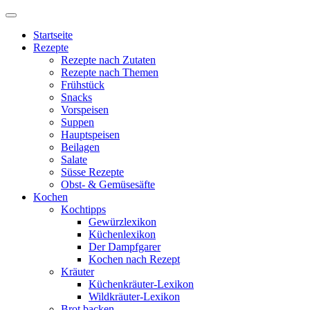
Startseite
Rezepte
Rezepte nach Zutaten
Rezepte nach Themen
Frühstück
Snacks
Vorspeisen
Suppen
Hauptspeisen
Beilagen
Salate
Süsse Rezepte
Obst- & Gemüsesäfte
Kochen
Kochtipps
Gewürzlexikon
Küchenlexikon
Der Dampfgarer
Kochen nach Rezept
Kräuter
Küchenkräuter-Lexikon
Wildkräuter-Lexikon
Brot backen