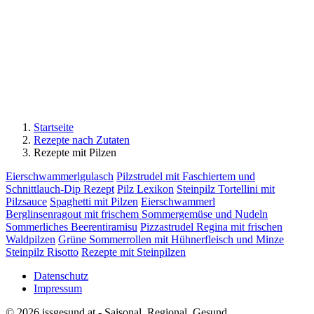
Startseite
Rezepte nach Zutaten
Rezepte mit Pilzen
Eierschwammerlgulasch
Pilzstrudel mit Faschiertem und
Schnittlauch-Dip Rezept
Pilz Lexikon
Steinpilz Tortellini mit
Pilzsauce
Spaghetti mit Pilzen
Eierschwammerl
Berglinsenragout mit frischem Sommergemüse und Nudeln
Sommerliches Beerentiramisu
Pizzastrudel Regina mit frischen
Waldpilzen
Grüne Sommerrollen mit Hühnerfleisch und Minze
Steinpilz Risotto
Rezepte mit Steinpilzen
Datenschutz
Impressum
© 2026 issgesund.at - Saisonal, Regional, Gesund