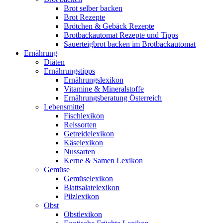
Brot selber backen
Brot Rezepte
Brötchen & Gebäck Rezepte
Brotbackautomat Rezepte und Tipps
Sauerteigbrot backen im Brotbackautomat
Ernährung
Diäten
Ernährungstipps
Ernährungslexikon
Vitamine & Mineralstoffe
Ernährungsberatung Österreich
Lebensmittel
Fischlexikon
Reissorten
Getreidelexikon
Käselexikon
Nussarten
Kerne & Samen Lexikon
Gemüse
Gemüselexikon
Blattsalatelexikon
Pilzlexikon
Obst
Obstlexikon