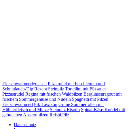
Eierschwammerlgulasch
Pilzstrudel mit Faschiertem und
Schnittlauch-Dip Rezept
Steinpilz Tortellini mit Pilzsauce
Pizzastrudel Regina mit frischen Waldpilzen
Berglinsenragout mit
frischem Sommergemüse und Nudeln
Spaghetti mit Pilzen
Eierschwammerl
Pilz Lexikon
Grüne Sommerrollen mit
Hühnerfleisch und Minze
Steinpilz Risotto
Spinat-Käse-Knödel mit
gebratenen Austernpilzen
Reishi Pilz
Datenschutz