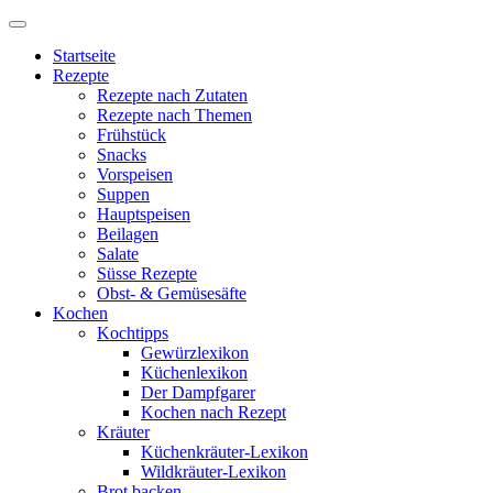
Startseite
Rezepte
Rezepte nach Zutaten
Rezepte nach Themen
Frühstück
Snacks
Vorspeisen
Suppen
Hauptspeisen
Beilagen
Salate
Süsse Rezepte
Obst- & Gemüsesäfte
Kochen
Kochtipps
Gewürzlexikon
Küchenlexikon
Der Dampfgarer
Kochen nach Rezept
Kräuter
Küchenkräuter-Lexikon
Wildkräuter-Lexikon
Brot backen