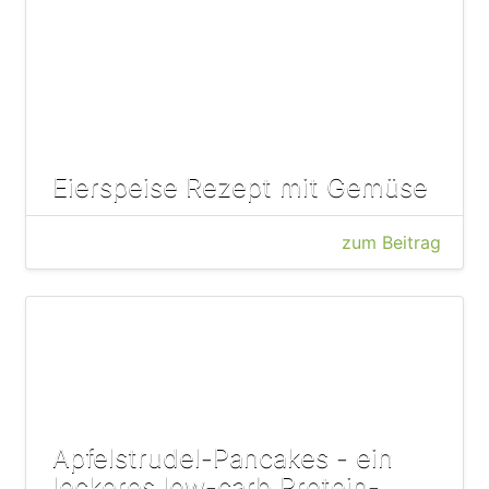
Eierspeise Rezept mit Gemüse
zum Beitrag
Apfelstrudel-Pancakes - ein
leckeres low-carb Protein-