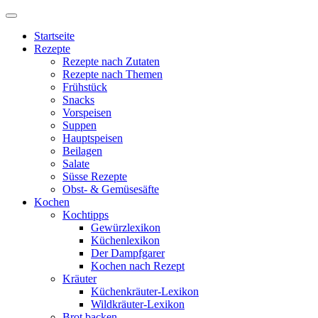
Startseite
Rezepte
Rezepte nach Zutaten
Rezepte nach Themen
Frühstück
Snacks
Vorspeisen
Suppen
Hauptspeisen
Beilagen
Salate
Süsse Rezepte
Obst- & Gemüsesäfte
Kochen
Kochtipps
Gewürzlexikon
Küchenlexikon
Der Dampfgarer
Kochen nach Rezept
Kräuter
Küchenkräuter-Lexikon
Wildkräuter-Lexikon
Brot backen