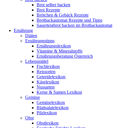
Brot selber backen
Brot Rezepte
Brötchen & Gebäck Rezepte
Brotbackautomat Rezepte und Tipps
Sauerteigbrot backen im Brotbackautomat
Ernährung
Diäten
Ernährungstipps
Ernährungslexikon
Vitamine & Mineralstoffe
Ernährungsberatung Österreich
Lebensmittel
Fischlexikon
Reissorten
Getreidelexikon
Käselexikon
Nussarten
Kerne & Samen Lexikon
Gemüse
Gemüselexikon
Blattsalatelexikon
Pilzlexikon
Obst
Obstlexikon