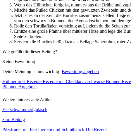
Wenn das Hühnchen fertig ist, nimm es aus der Brühe und zupfe 
Mische das Pulled Chicken mit den gewürzten Zwiebeln und d
Jetzt ist es an der Zeit, die Burritos zusammenzustellen. Lege e
von den schwarzen Bohnen, den Avocadoscheiben und dem ge
Rolle den Tortillafladen vorsichtig auf, indem du die Seiten zu
Erhitze eine große Pfanne über mittlerer Hitze und lege die Bur
Seite zu braten.
Serviere die Burritos heiß, dazu als Beilage Sauerrahm, roter
Wie gefällt dir dieser Beitrag?
Keine Bewertung
Deine Meinung ist uns wichtig!
Bewertung abgeben
Hühnerbrust Rezepte
Rezepte mit Cheddar…
schwarze Bohnen
Reze
Pfannen Angebote
Weitere interessante Artikel
Eierschwammerlgulasch
zum Beitrag
Pilzstrudel mit Faschiertem und Schnittlauch-Dip Rezept