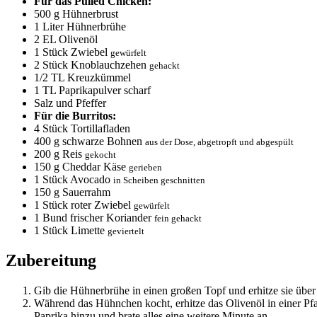
Für das Pulled Chicken:
500
g Hühnerbrust
1
Liter Hühnerbrühe
2
EL Olivenöl
1
Stück Zwiebel
gewürfelt
2
Stück Knoblauchzehen
gehackt
1/2
TL Kreuzkümmel
1
TL Paprikapulver scharf
Salz und Pfeffer
Für die Burritos:
4
Stück Tortillafladen
400
g schwarze Bohnen
aus der Dose, abgetropft und abgespült
200
g Reis
gekocht
150
g Cheddar Käse
gerieben
1
Stück Avocado
in Scheiben geschnitten
150
g Sauerrahm
1
Stück roter Zwiebel
gewürfelt
1
Bund frischer Koriander
fein gehackt
1
Stück Limette
geviertelt
Zubereitung
Gib die Hühnerbrühe in einen großen Topf und erhitze sie über mi
Während das Hühnchen kocht, erhitze das Olivenöl in einer Pfa
Paprika hinzu und brate alles eine weitere Minute an.