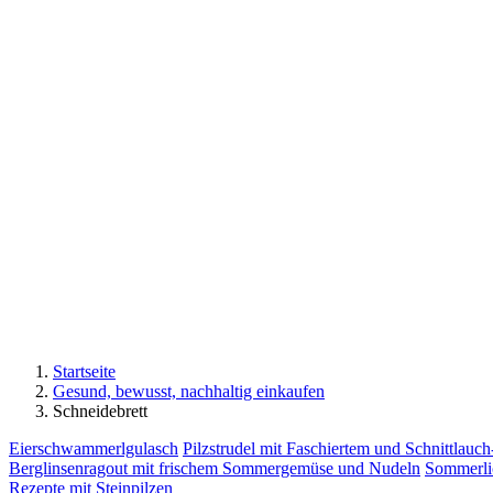
Startseite
Gesund, bewusst, nachhaltig einkaufen
Schneidebrett
Eierschwammerlgulasch
Pilzstrudel mit Faschiertem und Schnittlauc
Berglinsenragout mit frischem Sommergemüse und Nudeln
Sommerli
Rezepte mit Steinpilzen