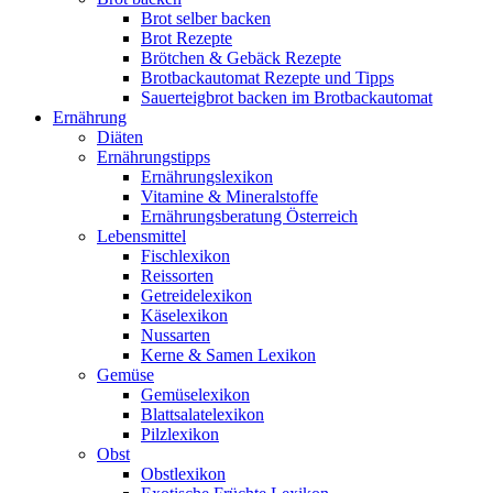
Brot selber backen
Brot Rezepte
Brötchen & Gebäck Rezepte
Brotbackautomat Rezepte und Tipps
Sauerteigbrot backen im Brotbackautomat
Ernährung
Diäten
Ernährungstipps
Ernährungslexikon
Vitamine & Mineralstoffe
Ernährungsberatung Österreich
Lebensmittel
Fischlexikon
Reissorten
Getreidelexikon
Käselexikon
Nussarten
Kerne & Samen Lexikon
Gemüse
Gemüselexikon
Blattsalatelexikon
Pilzlexikon
Obst
Obstlexikon