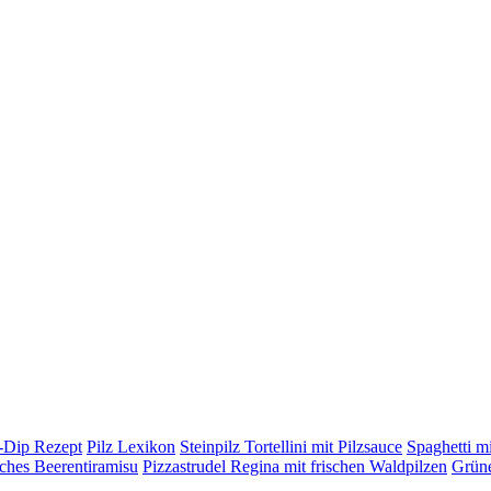
h-Dip Rezept
Pilz Lexikon
Steinpilz Tortellini mit Pilzsauce
Spaghetti mi
ches Beerentiramisu
Pizzastrudel Regina mit frischen Waldpilzen
Grüne