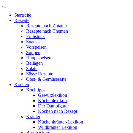
Startseite
Rezepte
Rezepte nach Zutaten
Rezepte nach Themen
Frühstück
Snacks
Vorspeisen
Suppen
Hauptspeisen
Beilagen
Salate
Süsse Rezepte
Obst- & Gemüsesäfte
Kochen
Kochtipps
Gewürzlexikon
Küchenlexikon
Der Dampfgarer
Kochen nach Rezept
Kräuter
Küchenkräuter-Lexikon
Wildkräuter-Lexikon
Brot backen