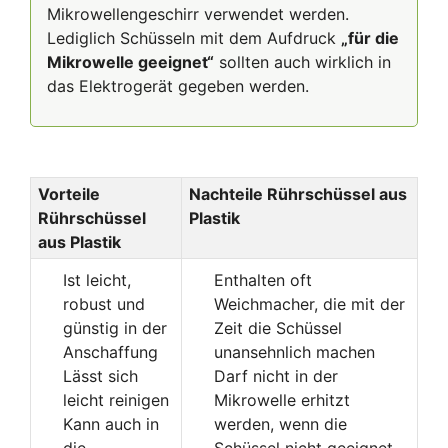
Mikrowellengeschirr verwendet werden.
Lediglich Schüsseln mit dem Aufdruck
„für die
Mikrowelle geeignet“
sollten auch wirklich in
das Elektrogerät gegeben werden.
Vorteile
Nachteile Rührschüssel aus
Rührschüssel
Plastik
aus Plastik
Ist leicht,
Enthalten oft
robust und
Weichmacher, die mit der
günstig in der
Zeit die Schüssel
Anschaffung
unansehnlich machen
Lässt sich
Darf nicht in der
leicht reinigen
Mikrowelle erhitzt
Kann auch in
werden, wenn die
die
Schüssel nicht geeignet