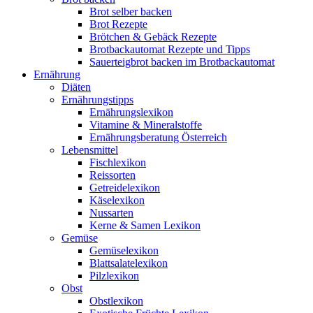
Brot selber backen
Brot Rezepte
Brötchen & Gebäck Rezepte
Brotbackautomat Rezepte und Tipps
Sauerteigbrot backen im Brotbackautomat
Ernährung
Diäten
Ernährungstipps
Ernährungslexikon
Vitamine & Mineralstoffe
Ernährungsberatung Österreich
Lebensmittel
Fischlexikon
Reissorten
Getreidelexikon
Käselexikon
Nussarten
Kerne & Samen Lexikon
Gemüse
Gemüselexikon
Blattsalatelexikon
Pilzlexikon
Obst
Obstlexikon