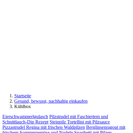
Startseite
Gesund, bewusst, nachhaltig einkaufen
Kühlbox
Eierschwammerlgulasch
Pilzstrudel mit Faschiertem und
Schnittlauch-Dip Rezept
Steinpilz Tortellini mit Pilzsauce
Pizzastrudel Regina mit frischen Waldpilzen
Berglinsenragout mit
frischem Sommergemüse und Nudeln
Spaghetti mit Pilzen