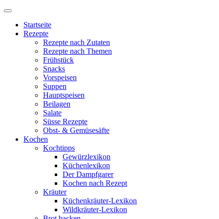
Startseite
Rezepte
Rezepte nach Zutaten
Rezepte nach Themen
Frühstück
Snacks
Vorspeisen
Suppen
Hauptspeisen
Beilagen
Salate
Süsse Rezepte
Obst- & Gemüsesäfte
Kochen
Kochtipps
Gewürzlexikon
Küchenlexikon
Der Dampfgarer
Kochen nach Rezept
Kräuter
Küchenkräuter-Lexikon
Wildkräuter-Lexikon
Brot backen