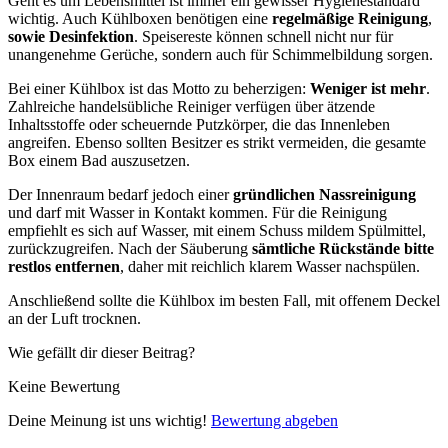
Geht es um Lebensmittel ist immer ein gewisser Hygienestandard
wichtig. Auch Kühlboxen benötigen eine
regelmäßige Reinigung
,
sowie Desinfektion
. Speisereste können schnell nicht nur für
unangenehme Gerüche, sondern auch für Schimmelbildung sorgen.
Bei einer Kühlbox ist das Motto zu beherzigen:
Weniger ist mehr
.
Zahlreiche handelsübliche Reiniger verfügen über ätzende
Inhaltsstoffe oder scheuernde Putzkörper, die das Innenleben
angreifen. Ebenso sollten Besitzer es strikt vermeiden, die gesamte
Box einem Bad auszusetzen.
Der Innenraum bedarf jedoch einer
gründlichen Nassreinigung
und darf mit Wasser in Kontakt kommen. Für die Reinigung
empfiehlt es sich auf Wasser, mit einem Schuss mildem Spülmittel,
zurückzugreifen. Nach der Säuberung
sämtliche Rückstände bitte
restlos entfernen
, daher mit reichlich klarem Wasser nachspülen.
Anschließend sollte die Kühlbox im besten Fall, mit offenem Deckel
an der Luft trocknen.
Wie gefällt dir dieser Beitrag?
Keine Bewertung
Deine Meinung ist uns wichtig!
Bewertung abgeben