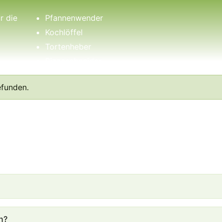
r die
Pfannenwender
Kochlöffel
Tortenheber
Pizzaschneider
Knoblauchpresse
efunden.
Käsereibe
Küchenmesser
Schöpfkelle
Suppenkelle
s
Nudellöffel
n?