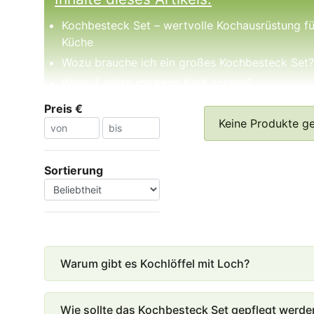
Kochbesteck Set – wertvolle Kochausrüstung fü
Küche
Wozu brauche ich ein großes Kochbesteck Set?
Worauf sollte ich beim Kauf achten?
Design
Preis €
Lieferumfang
Keine Produkte g
Größe
Form
Sortierung
Material
Wozu benötige ich die verschiedenen Teile eine
Kochbesteck Sets?
Schneebesen
Warum gibt es Kochlöffel mit Loch?
Wie sollte das Kochbesteck Set gepflegt werde