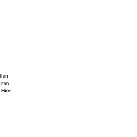
lien
nnen
.
Hier
u