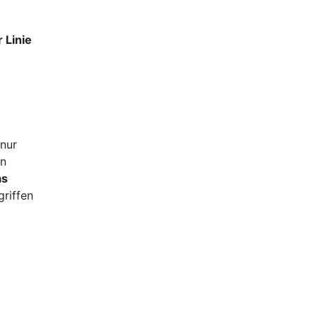
 Linie
 nur
in
as
griffen