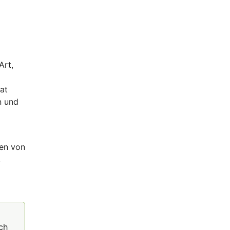
Art,
at
n und
men von
,
ch