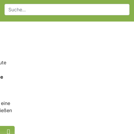
ute
ne
 eine
nießen