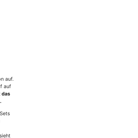
n auf.
f auf
t das
.
 Sets
u
sieht