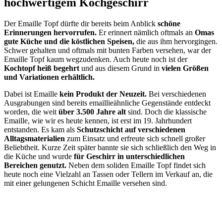
hochwertigem Kochgeschirr
Der Emaille Topf dürfte dir bereits beim Anblick
schöne
Erinnerungen hervorrufen.
Er erinnert nämlich oftmals an
Omas
gute Küche und die köstlichen Speisen,
die aus ihm hervorgingen.
Schwer gehalten und oftmals mit bunten Farben versehen, war der
Emaille Topf kaum wegzudenken. Auch heute noch ist der
Kochtopf heiß begehrt
und aus diesem Grund in
vielen Größen
und Variationen erhältlich.
Dabei ist Emaille
kein Produkt der Neuzeit.
Bei verschiedenen
Ausgrabungen sind bereits emaillieähnliche Gegenstände entdeckt
worden, die weit
über 3.500 Jahre alt
sind. Doch die klassische
Emaille, wie wir es heute kennen, ist erst im 19. Jahrhundert
entstanden. Es kam als
Schutzschicht auf verschiedenen
Alltagsmaterialien
zum Einsatz und erfreute sich schnell großer
Beliebtheit. Kurze Zeit später bannte sie sich schließlich den Weg in
die Küche und wurde
für Geschirr in unterschiedlichen
Bereichen genutzt.
Neben dem soliden Emaille Topf findet sich
heute noch eine Vielzahl an Tassen oder Tellern im Verkauf an, die
mit einer gelungenen Schicht Emaille versehen sind.