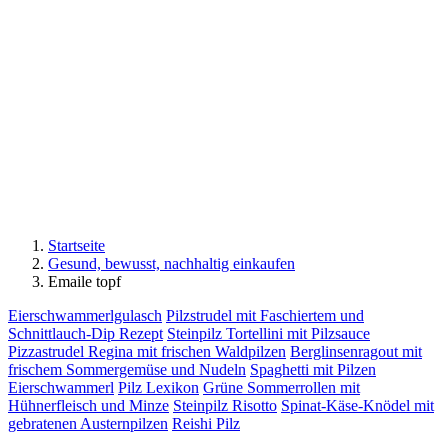
Startseite
Gesund, bewusst, nachhaltig einkaufen
Emaile topf
Eierschwammerlgulasch
Pilzstrudel mit Faschiertem und
Schnittlauch-Dip Rezept
Steinpilz Tortellini mit Pilzsauce
Pizzastrudel Regina mit frischen Waldpilzen
Berglinsenragout mit
frischem Sommergemüse und Nudeln
Spaghetti mit Pilzen
Eierschwammerl
Pilz Lexikon
Grüne Sommerrollen mit
Hühnerfleisch und Minze
Steinpilz Risotto
Spinat-Käse-Knödel mit
gebratenen Austernpilzen
Reishi Pilz