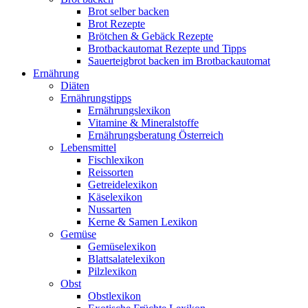
Brot selber backen
Brot Rezepte
Brötchen & Gebäck Rezepte
Brotbackautomat Rezepte und Tipps
Sauerteigbrot backen im Brotbackautomat
Ernährung
Diäten
Ernährungstipps
Ernährungslexikon
Vitamine & Mineralstoffe
Ernährungsberatung Österreich
Lebensmittel
Fischlexikon
Reissorten
Getreidelexikon
Käselexikon
Nussarten
Kerne & Samen Lexikon
Gemüse
Gemüselexikon
Blattsalatelexikon
Pilzlexikon
Obst
Obstlexikon