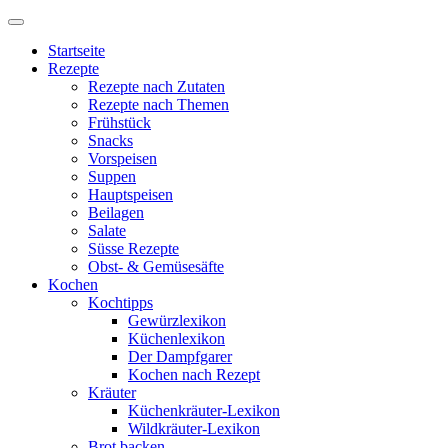
Startseite
Rezepte
Rezepte nach Zutaten
Rezepte nach Themen
Frühstück
Snacks
Vorspeisen
Suppen
Hauptspeisen
Beilagen
Salate
Süsse Rezepte
Obst- & Gemüsesäfte
Kochen
Kochtipps
Gewürzlexikon
Küchenlexikon
Der Dampfgarer
Kochen nach Rezept
Kräuter
Küchenkräuter-Lexikon
Wildkräuter-Lexikon
Brot backen